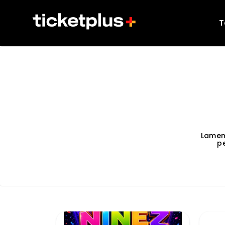
T
Lamen
p