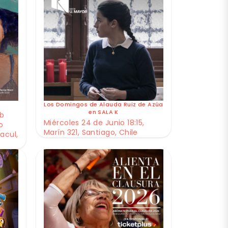
Los Domingos de Alauda Ruiz de Azúa
en SALA K
ub
Miércoles 24 de Junio 18:15,
o
Marín 321, Santiago, Chile
acul,