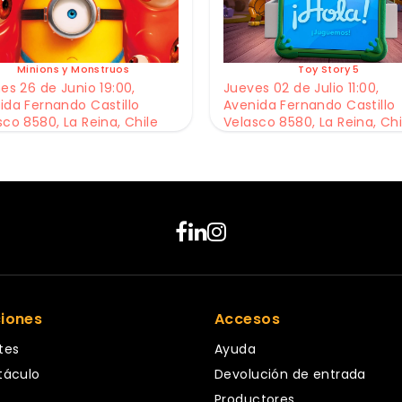
Minions y Monstruos
Toy Story 5
es 26 de Junio 19:00,
Jueves 02 de Julio 11:00,
ida Fernando Castillo
Avenida Fernando Castillo
sco 8580, La Reina, Chile
Velasco 8580, La Reina, Chi
ciones
Accesos
tes
Ayuda
táculo
Devolución de entrada
Productores