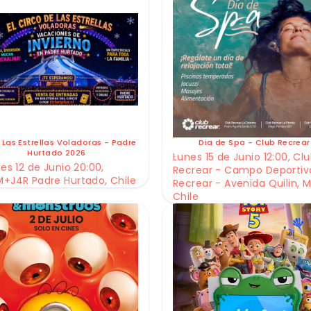
 Las Estrellas Voladoras - Padre
Dia de Spa - Club Recrear
Hurtado 2026
Lunes 15 de Junio 12:00, Cl
es 12 de Junio 20:00,
Recrear - Campo Deportiv
+J4R Padre Hurtado, Chile
Recrear - Avenida Quilin, M
Chile