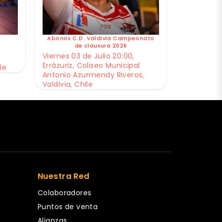
Abonos C.D. Valdivia Campeonato
de clausura 2026
Viernes 03 de Julio 20:00,
Errázuriz, Coliseo Municipal
le
Antonio Azurmendy Riveros,
Valdivia, Chile
Nuestra Red
Colaboradores
Puntos de venta
Alianzas