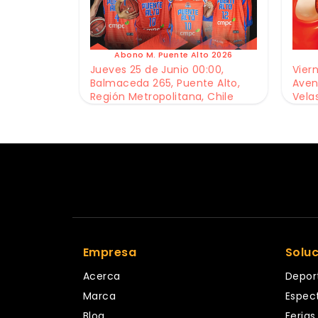
Abono M. Puente Alto 2026
Jueves 25 de Junio 00:00,
Viern
Balmaceda 265, Puente Alto,
Aven
Región Metropolitana, Chile
Vela
Empresa
Solu
Acerca
Depor
Marca
Espec
Blog
Ferias