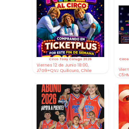
Circo Tony Caluga 2026
Circo
Viernes 12 de Junio 18:00,
Viern
J7G9+QVJ Quilicura, Chile
C5HM