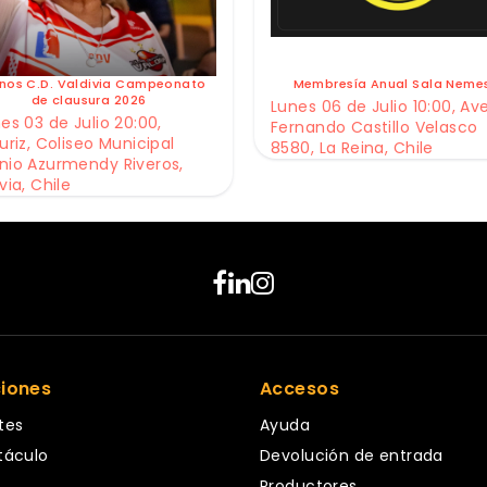
nos C.D. Valdivia Campeonato
Membresía Anual Sala Neme
de clausura 2026
Lunes 06 de Julio 10:00, Av
es 03 de Julio 20:00,
Fernando Castillo Velasco
uriz, Coliseo Municipal
8580, La Reina, Chile
nio Azurmendy Riveros,
via, Chile
ciones
Accesos
tes
Ayuda
táculo
Devolución de entrada
Productores