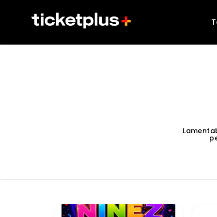
T
Lamentab
p