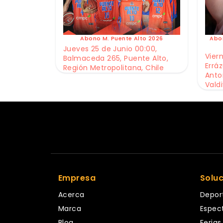
Abono M. Puente Alto 2026
Abo
Jueves 25 de Junio 00:00,
Viern
Balmaceda 265, Puente Alto,
Erráz
Región Metropolitana, Chile
Anto
Valdi
Empresa
Solu
Acerca
Depor
Marca
Espec
Blog
Ferias