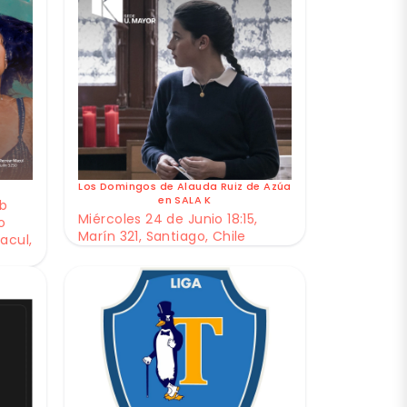
Los Domingos de Alauda Ruiz de Azúa
en SALA K
ub
Miércoles 24 de Junio 18:15,
o
Marín 321, Santiago, Chile
acul,