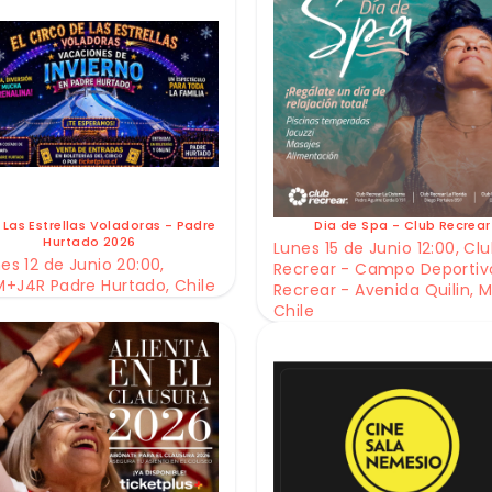
 Las Estrellas Voladoras - Padre
Dia de Spa - Club Recrear
Hurtado 2026
Lunes 15 de Junio 12:00, Cl
es 12 de Junio 20:00,
Recrear - Campo Deportiv
+J4R Padre Hurtado, Chile
Recrear - Avenida Quilin, M
Chile