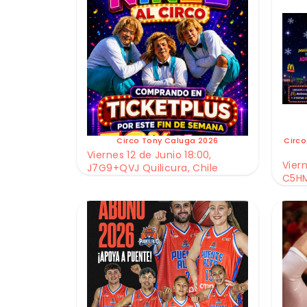
Circo Tony Caluga 2026
Circo
Viernes 12 de Junio 18:00,
Viern
J7G9+QVJ Quilicura, Chile
C5HM