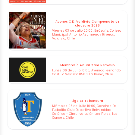
Abonos C.D. Valdivia Campeonato de
clausura 2026
Viernes 03 de Julio 20:00, Errázuriz, Coliseo
Municipal Antonio Azurmendy Riveros,
Valdivia, Chile
Membresía Anual Sala Nemesio
Lunes 06 de Julio 10:00, Avenida Fernando
Castillo Velasco 8580, La Reina, Chile
Liga Ex Tabancura
Miércoles 08 de Julio 10:00, Canchas De
Futbolito Club Deportivo Universidad
Católica - Circunvalación Las Flores, Las
Condes, Chile