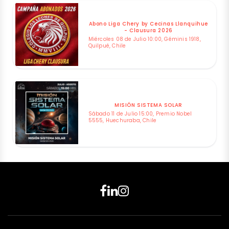
Abono Liga Chery by Cecinas Llanquihue
- Clausura 2026
Miércoles 08 de Julio 10:00, Géminis 1918,
Quilpué, Chile
MISIÓN SISTEMA SOLAR
Sábado 11 de Julio 15:00, Premio Nobel
5555, Huechuraba, Chile