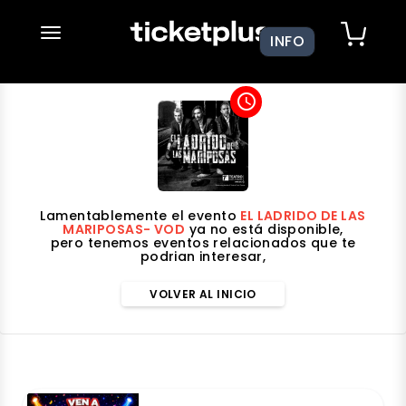
desplegar navegación
INFO
access_time
Lamentablemente el evento
EL LADRIDO DE LAS
MARIPOSAS- VOD
ya no está disponible,
pero tenemos eventos relacionados que te
podrian interesar,
VOLVER AL INICIO