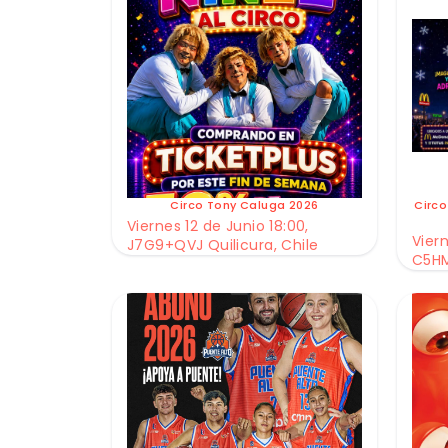
Circo Tony Caluga 2026
Circo
Viernes 12 de Junio 18:00,
Viern
J7G9+QVJ Quilicura, Chile
C5HM