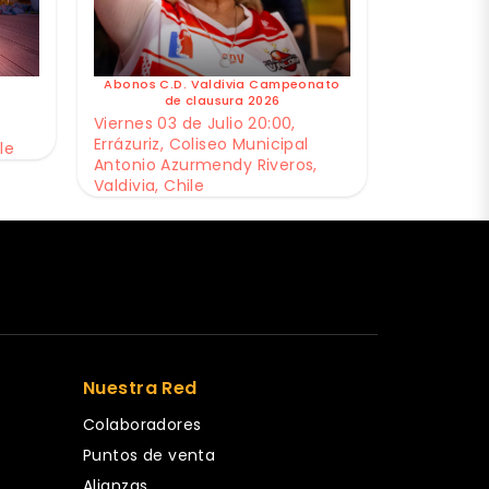
Abonos C.D. Valdivia Campeonato
de clausura 2026
Viernes 03 de Julio 20:00,
Errázuriz, Coliseo Municipal
le
Antonio Azurmendy Riveros,
Valdivia, Chile
Nuestra Red
Colaboradores
Puntos de venta
Alianzas