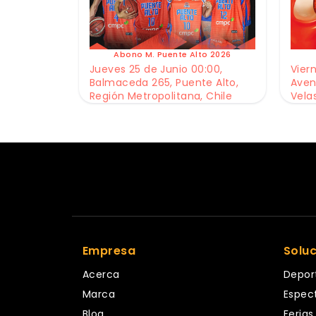
Abono M. Puente Alto 2026
Jueves 25 de Junio 00:00,
Viern
Balmaceda 265, Puente Alto,
Aven
Región Metropolitana, Chile
Vela
Empresa
Solu
Acerca
Depor
Marca
Espec
Blog
Ferias