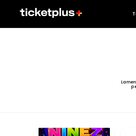
T
Lamen
p