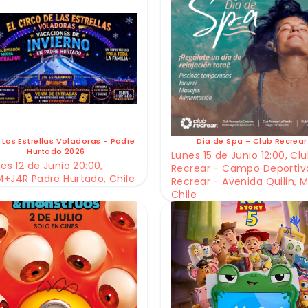
 Las Estrellas Voladoras - Padre
Dia de Spa - Club Recrear
Hurtado 2026
Lunes 15 de Junio 12:00, Cl
es 12 de Junio 20:00,
Recrear - Campo Deportiv
+J4R Padre Hurtado, Chile
Recrear - Avenida Quilin, M
Chile