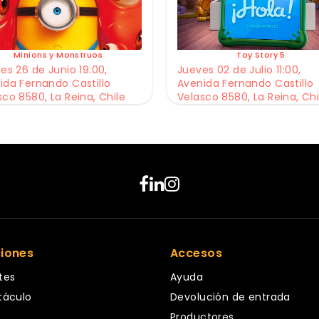
Minions y Monstruos
Toy Story 5
es 26 de Junio 19:00,
Jueves 02 de Julio 11:00,
ida Fernando Castillo
Avenida Fernando Castillo
sco 8580, La Reina, Chile
Velasco 8580, La Reina, Chi
ciones
Accesos
tes
Ayuda
táculo
Devolución de entrada
Productores