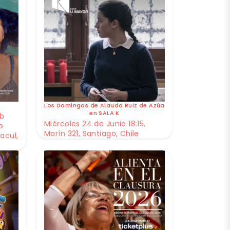
Los Domingos de Alauda Ruiz de Azúa
en SALA K
ub
Miércoles 24 de Junio 18:15,
o
Marín 321, Santiago, Chile
acul,