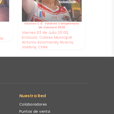
Abonos C.D. Valdivia Campeonato
de clausura 2026
Viernes 03 de Julio 20:00,
Errázuriz, Coliseo Municipal
le
Antonio Azurmendy Riveros,
Valdivia, Chile
Nuestra Red
Colaboradores
Puntos de venta