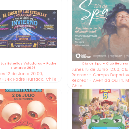
 Las Estrellas Voladoras - Padre
Dia de Spa - Club Recrear
Hurtado 2026
Lunes 15 de Junio 12:00, Cl
es 12 de Junio 20:00,
Recrear - Campo Deportiv
+J4R Padre Hurtado, Chile
Recrear - Avenida Quilin, M
Chile