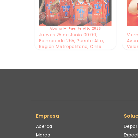
Abono M. Puente Alto 2026
Jueves 25 de Junio 00:00,
Viern
Balmaceda 265, Puente Alto,
Aven
Región Metropolitana, Chile
Vela
Empresa
Solu
Acerca
Depor
Marca
Espec