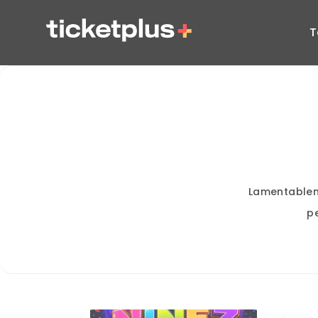
T
Lamentablem
p