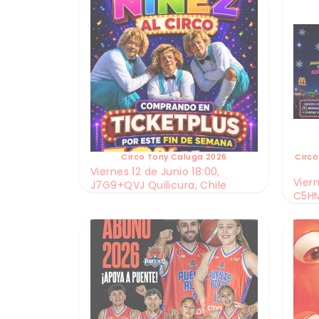
Circo Tony Caluga 2026
Circo
Viernes 12 de Junio 18:00,
Viern
J7G9+QVJ Quilicura, Chile
C5HM