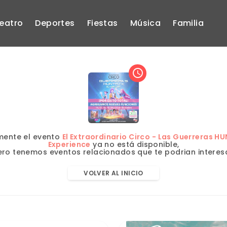
eatro
Deportes
Fiestas
Música
Familia
access_time
ente el evento
El Extraordinario Circo - Las Guerreras H
Experience
ya no está disponible,
ero tenemos eventos relacionados que te podrian interesa
VOLVER AL INICIO