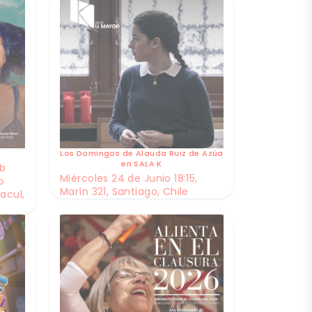
Los Domingos de Alauda Ruiz de Azúa
en SALA K
ub
Miércoles 24 de Junio 18:15,
o
Marín 321, Santiago, Chile
acul,