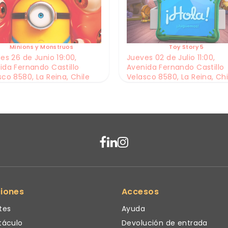
Minions y Monstruos
Toy Story 5
es 26 de Junio 19:00,
Jueves 02 de Julio 11:00,
ida Fernando Castillo
Avenida Fernando Castillo
sco 8580, La Reina, Chile
Velasco 8580, La Reina, Chi
ciones
Accesos
tes
Ayuda
táculo
Devolución de entrada