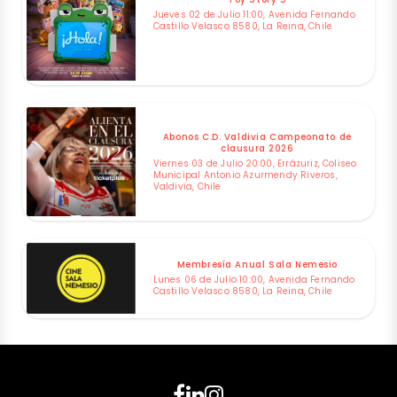
Jueves 02 de Julio 11:00, Avenida Fernando
Castillo Velasco 8580, La Reina, Chile
Abonos C.D. Valdivia Campeonato de
clausura 2026
Viernes 03 de Julio 20:00, Errázuriz, Coliseo
Municipal Antonio Azurmendy Riveros,
Valdivia, Chile
Membresía Anual Sala Nemesio
Lunes 06 de Julio 10:00, Avenida Fernando
Castillo Velasco 8580, La Reina, Chile