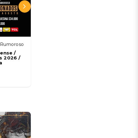
z Rumoroso
Estadio Francisco Sánchez Rumoroso
ense /
Coquimbo Unido vs Deportes La
 2026 /
Serena / Liga de Primera Mercado
a
Libre / Fecha 18
08 AGO
Desde:
CLP 5.678 CLP