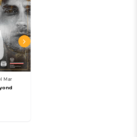
el Mar
Gran Sala Sinfónica Nacional
eyond
Manuel García: FIN DE GIRA
PÁNICO - Gran Sala Sinfónica
Nacional
03 SEP
Desde:
CLP 34.500 CLP