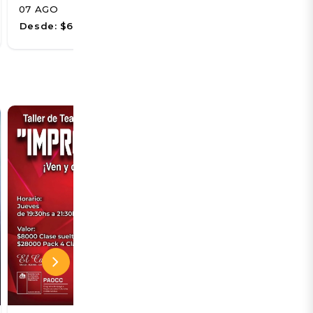
07 AGO
08 AGO
Desde:
$6.500
Desde:
$5.678