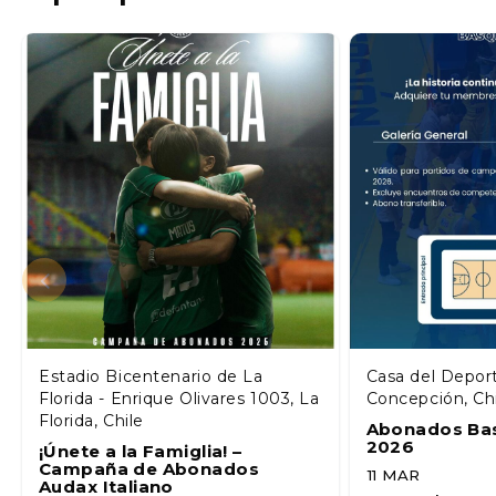
Estadio Bicentenario de La
Casa del Depor
Florida - Enrique Olivares 1003, La
Concepción, Ch
Florida, Chile
Abonados Ba
2026
¡Únete a la Famiglia! –
Campaña de Abonados
11 MAR
Audax Italiano