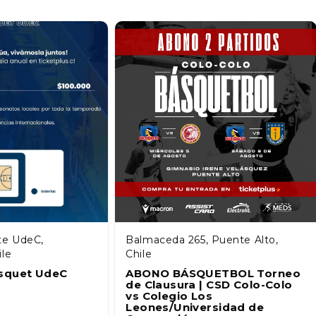
te UdeC,
Balmaceda 265, Puente Alto,
ile
Chile
squet UdeC
ABONO BÁSQUETBOL Torneo
de Clausura | CSD Colo-Colo
vs Colegio Los
Leones/Universidad de