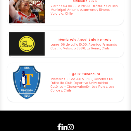
clausura 2026
Viernes 03 de Julio 20:00, Errázuriz, Coliseo
Municipal Antonio Azurmendy Riveros,
Valdivia, Chile
Membresía Anual Sala Nemesio
Lunes 06 de Julio 10:00, Avenida Fernando
Castillo Velasco 8580, La Reina, Chile
Liga Ex Tabancura
Miércoles 08 de Julio 10:00, Canchas De
Futbolito Club Deportivo Universidad
Católica - Circunvalación Las Flores, Las
Condes, Chile