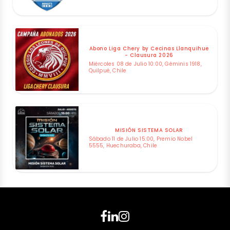
Abono Liga Chery by Cecinas Llanquihue
- Clausura 2026
Miércoles 08 de Julio 10:00, Géminis 1918,
Quilpué, Chile
MISIÓN SISTEMA SOLAR
Sábado 11 de Julio 15:00, Premio Nobel
5555, Huechuraba, Chile