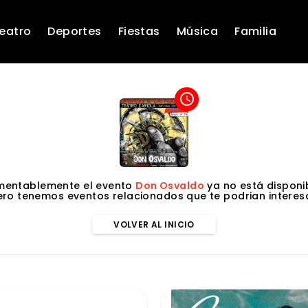
eatro
Deportes
Fiestas
Música
Familia
access_time
mentablemente el evento
Don Osvaldo
ya no está disponib
ero tenemos eventos relacionados que te podrian interesa
VOLVER AL INICIO