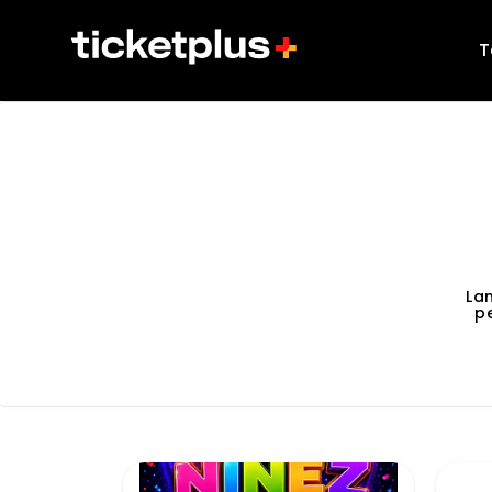
T
La
p