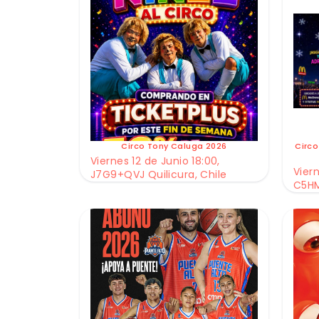
Circo Tony Caluga 2026
Circo
Viernes 12 de Junio 18:00,
Viern
J7G9+QVJ Quilicura, Chile
C5HM