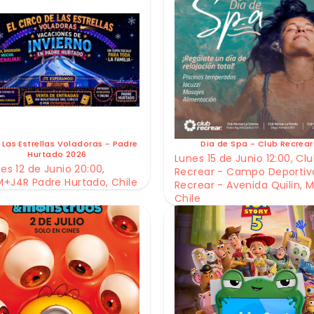
 Las Estrellas Voladoras - Padre
Dia de Spa - Club Recrear
Hurtado 2026
Lunes 15 de Junio 12:00, Cl
es 12 de Junio 20:00,
Recrear - Campo Deportiv
+J4R Padre Hurtado, Chile
Recrear - Avenida Quilin, M
Chile