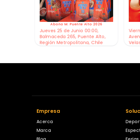
Abono M. Puente Alto 2026
Jueves 25 de Junio 00:00,
Viern
Balmaceda 265, Puente Alto,
Aven
Región Metropolitana, Chile
Vela
Empresa
Solu
Acerca
Depor
Marca
Espec
Blog
Ferias