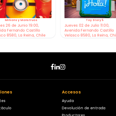
Minions y Monstruos
Toy Story 5
es 26 de Junio 19:00,
Jueves 02 de Julio 11:00,
ida Fernando Castillo
Avenida Fernando Castillo
sco 8580, La Reina, Chile
Velasco 8580, La Reina, Chi
ciones
Accesos
tes
Ayuda
táculo
Devolución de entrada
Productores