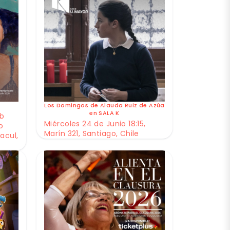
Los Domingos de Alauda Ruiz de Azúa
en SALA K
ub
Miércoles 24 de Junio 18:15,
o
Marín 321, Santiago, Chile
acul,