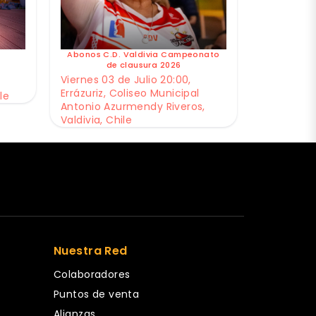
Abonos C.D. Valdivia Campeonato
de clausura 2026
Viernes 03 de Julio 20:00,
Errázuriz, Coliseo Municipal
le
Antonio Azurmendy Riveros,
Valdivia, Chile
Nuestra Red
Colaboradores
Puntos de venta
Alianzas