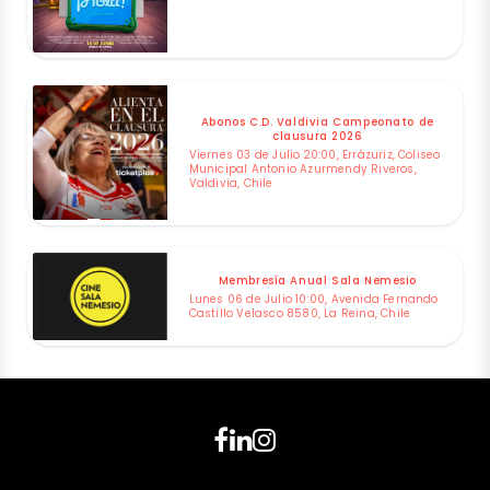
Abonos C.D. Valdivia Campeonato de
clausura 2026
Viernes 03 de Julio 20:00, Errázuriz, Coliseo
Municipal Antonio Azurmendy Riveros,
Valdivia, Chile
Membresía Anual Sala Nemesio
Lunes 06 de Julio 10:00, Avenida Fernando
Castillo Velasco 8580, La Reina, Chile