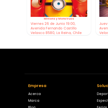
Minions y Monstruos
Viernes 26 de Junio 19:00,
Jueve
Avenida Fernando Castillo
Aven
Velasco 8580, La Reina, Chile
Vela
Empresa
Solu
Acerca
Depor
Marca
Espec
Blog
Ferias