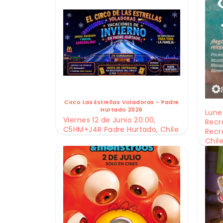
Circo Las Estrellas Voladoras - Padre
Hurtado 2026
Lunes
Viernes 12 de Junio 20:00,
Recr
C5HM+J4R Padre Hurtado, Chile
Recr
Chil