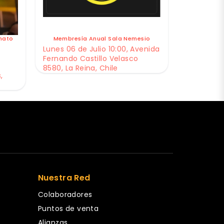
nato
Membresía Anual Sala Nemesio
Lunes 06 de Julio 10:00, Avenida
Fernando Castillo Velasco
8580, La Reina, Chile
,
Nuestra Red
Colaboradores
Puntos de venta
Alianzas