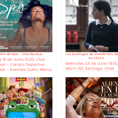
Dia de Spa - Club Recrear
Los Domingos de Alauda Ruiz d
en SALA K
 15 de Junio 12:00, Club
Miércoles 24 de Junio 18:15,
ear - Campo Deportivo
Marín 321, Santiago, Chile
ear - Avenida Quilin, Macul,
e