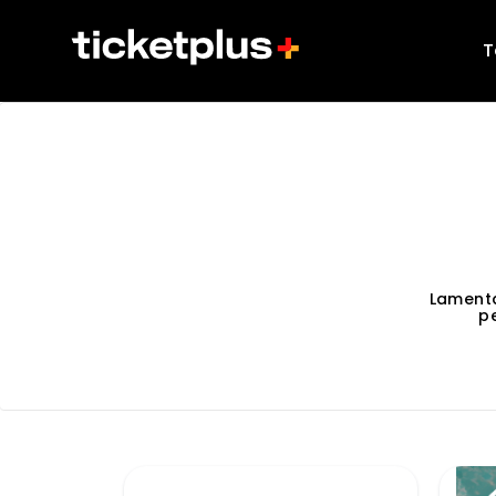
T
Lament
p