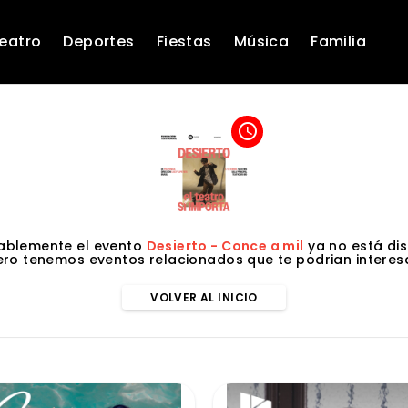
eatro
Deportes
Fiestas
Música
Familia
access_time
ablemente el evento
Desierto - Conce a mil
ya no está dis
ero tenemos eventos relacionados que te podrian interesa
VOLVER AL INICIO