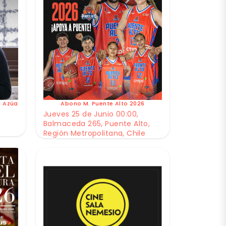
e Azúa
Abono M. Puente Alto 2026
Jueves 25 de Junio 00:00,
Balmaceda 265, Puente Alto,
Región Metropolitana, Chile