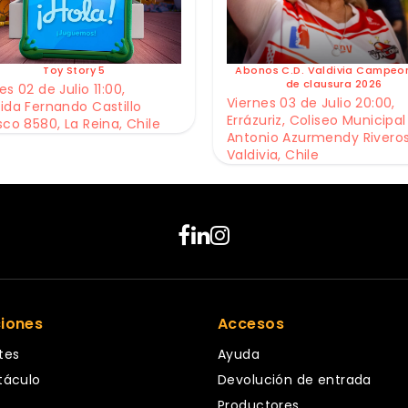
Toy Story 5
Abonos C.D. Valdivia Campeo
de clausura 2026
s 02 de Julio 11:00,
Viernes 03 de Julio 20:00,
ida Fernando Castillo
Errázuriz, Coliseo Municipal
sco 8580, La Reina, Chile
Antonio Azurmendy Riveros
Valdivia, Chile
ciones
Accesos
tes
Ayuda
táculo
Devolución de entrada
Productores