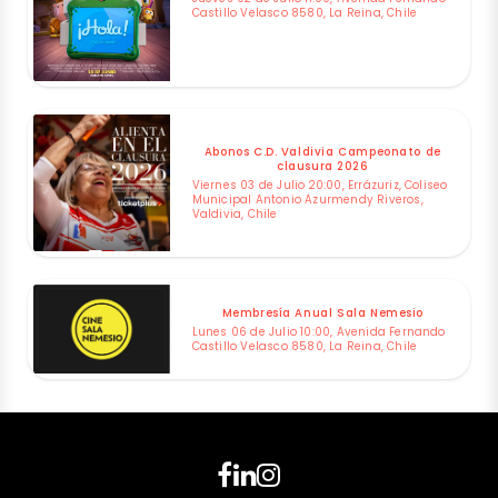
Castillo Velasco 8580, La Reina, Chile
Abonos C.D. Valdivia Campeonato de
clausura 2026
Viernes 03 de Julio 20:00, Errázuriz, Coliseo
Municipal Antonio Azurmendy Riveros,
Valdivia, Chile
Membresía Anual Sala Nemesio
Lunes 06 de Julio 10:00, Avenida Fernando
Castillo Velasco 8580, La Reina, Chile