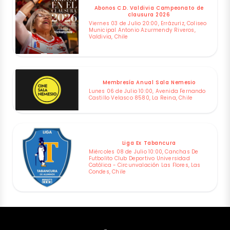
Abonos C.D. Valdivia Campeonato de
clausura 2026
Viernes 03 de Julio 20:00, Errázuriz, Coliseo
Municipal Antonio Azurmendy Riveros,
Valdivia, Chile
Membresía Anual Sala Nemesio
Lunes 06 de Julio 10:00, Avenida Fernando
Castillo Velasco 8580, La Reina, Chile
Liga Ex Tabancura
Miércoles 08 de Julio 10:00, Canchas De
Futbolito Club Deportivo Universidad
Católica - Circunvalación Las Flores, Las
Condes, Chile