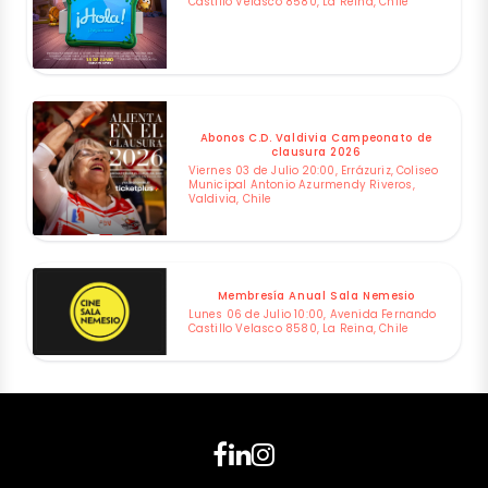
Castillo Velasco 8580, La Reina, Chile
Abonos C.D. Valdivia Campeonato de
clausura 2026
Viernes 03 de Julio 20:00, Errázuriz, Coliseo
Municipal Antonio Azurmendy Riveros,
Valdivia, Chile
Membresía Anual Sala Nemesio
Lunes 06 de Julio 10:00, Avenida Fernando
Castillo Velasco 8580, La Reina, Chile