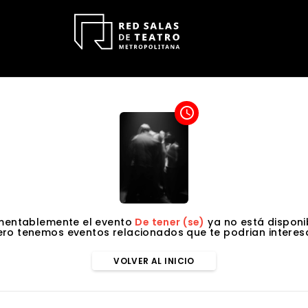
access_time
mentablemente el evento
De tener (se)
ya no está disponi
ero tenemos eventos relacionados que te podrian interesa
VOLVER AL INICIO