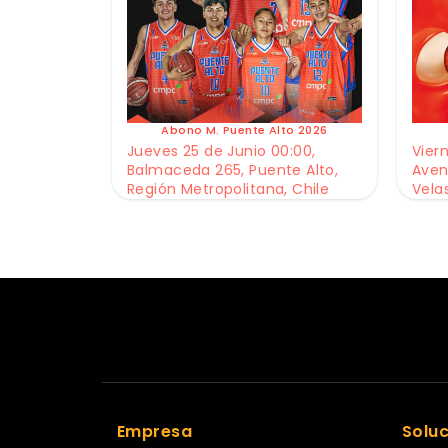
Abono M. Puente Alto 2026
Jueves 25 de Junio 00:00,
Viern
Balmaceda 265, Puente Alto,
Aven
Región Metropolitana, Chile
Vela
Empresa
Solu