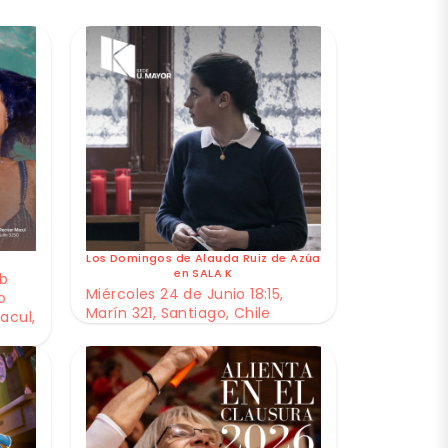
Los Domingos de Alauda Ruiz de Azúa
en SALA K
ub
Miércoles 24 de Junio 18:15,
o
Marín 321, Santiago, Chile
acul,