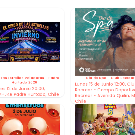
 Las Estrellas Voladoras - Padre
Dia de Spa - Club Recrear
Hurtado 2026
Lunes 15 de Junio 12:00, Cl
es 12 de Junio 20:00,
Recrear - Campo Deportiv
+J4R Padre Hurtado, Chile
Recrear - Avenida Quilin, M
Chile