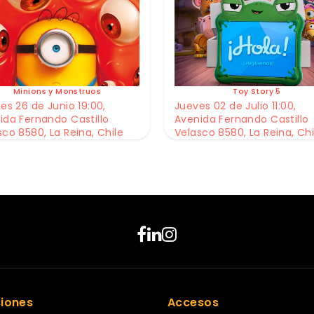
Minions y Monstruos
Toy Story 5
es 26 de Junio 19:00,
Jueves 02 de Julio 11:00,
ida Fernando Castillo
Avenida Fernando Castillo
sco 8580, La Reina, Chile
Velasco 8580, La Reina, Chi
ciones
Accesos