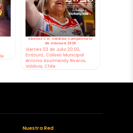
Abonos C.D. Valdivia Campeonato
de clausura 2026
Viernes 03 de Julio 20:00,
Errázuriz, Coliseo Municipal
le
Antonio Azurmendy Riveros,
Valdivia, Chile
Nuestra Red