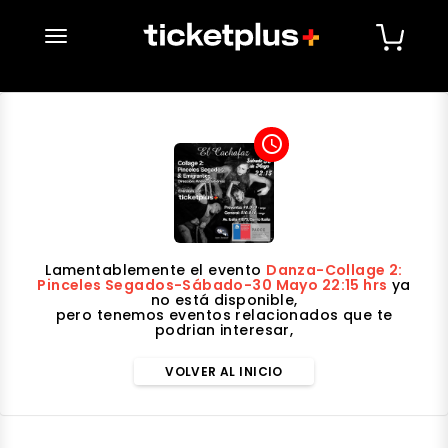
desplegar navegación
access_time
Lamentablemente el evento
Danza-Collage 2:
Pinceles Segados-Sábado-30 Mayo 22:15 hrs
ya
no está disponible,
pero tenemos eventos relacionados que te
podrian interesar,
VOLVER AL INICIO