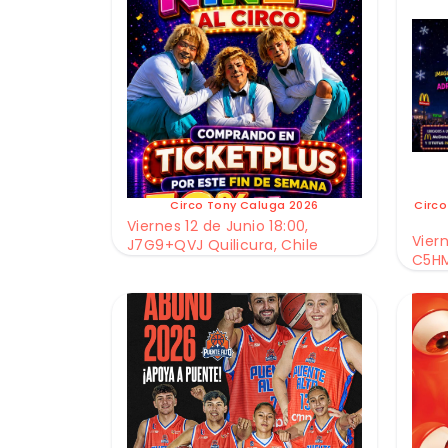
Circo Tony Caluga 2026
Circo
Viernes 12 de Junio 18:00,
Viern
J7G9+QVJ Quilicura, Chile
C5HM