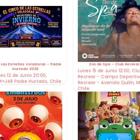
 Las Estrellas Voladoras - Padre
Dia de Spa - Club Recrear
Hurtado 2026
Lunes 15 de Junio 12:00, Cl
es 12 de Junio 20:00,
Recrear - Campo Deportiv
+J4R Padre Hurtado, Chile
Recrear - Avenida Quilin, M
Chile