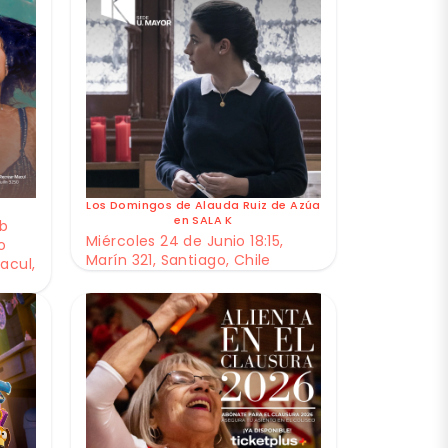
Los Domingos de Alauda Ruiz de Azúa
en SALA K
ub
Miércoles 24 de Junio 18:15,
o
Marín 321, Santiago, Chile
acul,