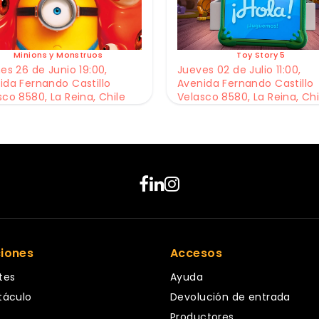
Minions y Monstruos
Toy Story 5
es 26 de Junio 19:00,
Jueves 02 de Julio 11:00,
ida Fernando Castillo
Avenida Fernando Castillo
sco 8580, La Reina, Chile
Velasco 8580, La Reina, Chi
ciones
Accesos
tes
Ayuda
táculo
Devolución de entrada
Productores