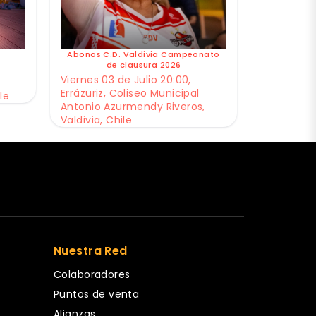
Abonos C.D. Valdivia Campeonato
de clausura 2026
Viernes 03 de Julio 20:00,
Errázuriz, Coliseo Municipal
le
Antonio Azurmendy Riveros,
Valdivia, Chile
Nuestra Red
Colaboradores
Puntos de venta
Alianzas