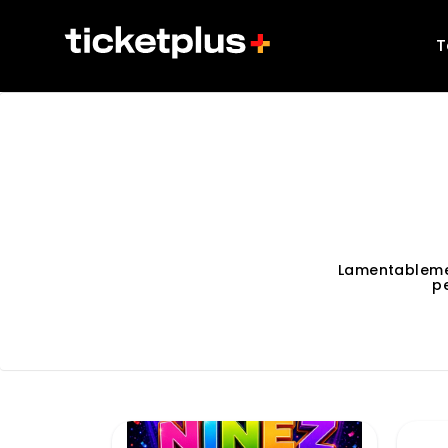
T
Lamentableme
p