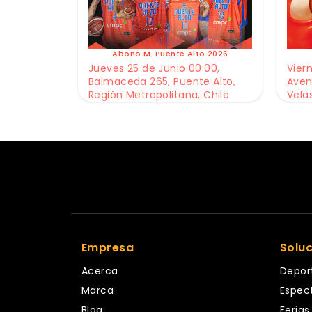
Abono M. Puente Alto 2026
Jueves 25 de Junio 00:00,
Viern
Balmaceda 265, Puente Alto,
Aven
Región Metropolitana, Chile
Vela
Empresa
Solu
Acerca
Depor
Marca
Espec
Blog
Ferias