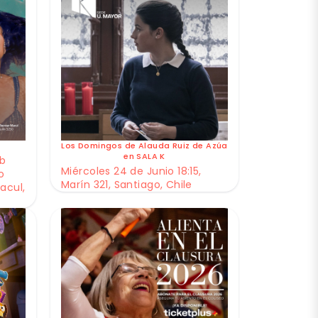
Los Domingos de Alauda Ruiz de Azúa
en SALA K
ub
Miércoles 24 de Junio 18:15,
o
Marín 321, Santiago, Chile
acul,