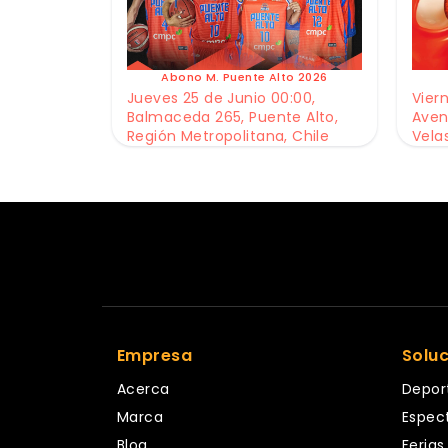
Abono M. Puente Alto 2026
Jueves 25 de Junio 00:00,
Viern
Balmaceda 265, Puente Alto,
Aven
Región Metropolitana, Chile
Vela
Empresa
Solu
Acerca
Depor
Marca
Espec
Blog
Ferias