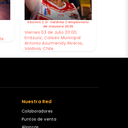
Abonos C.D. Valdivia Campeonato
de clausura 2026
Viernes 03 de Julio 20:00,
Errázuriz, Coliseo Municipal
le
Antonio Azurmendy Riveros,
Valdivia, Chile
Nuestra Red
Colaboradores
Puntos de venta
Alianzas