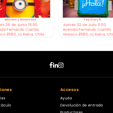
Minions y Monstruos
Toy Story 5
es 26 de Junio 19:00,
Jueves 02 de Julio 11:00,
ida Fernando Castillo
Avenida Fernando Castillo
sco 8580, La Reina, Chile
Velasco 8580, La Reina, Chi
ciones
Accesos
tes
Ayuda
táculo
Devolución de entrada
Productores