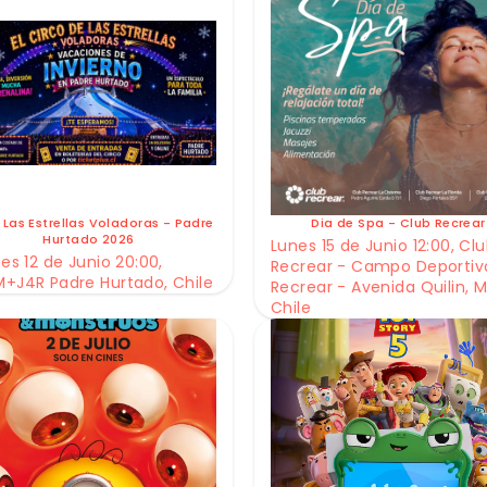
 Las Estrellas Voladoras - Padre
Dia de Spa - Club Recrear
Hurtado 2026
Lunes 15 de Junio 12:00, Cl
es 12 de Junio 20:00,
Recrear - Campo Deportiv
+J4R Padre Hurtado, Chile
Recrear - Avenida Quilin, M
Chile