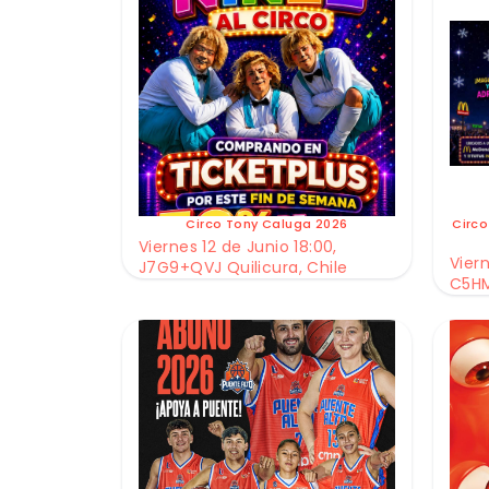
Circo Tony Caluga 2026
Circo
Viernes 12 de Junio 18:00,
Viern
J7G9+QVJ Quilicura, Chile
C5HM