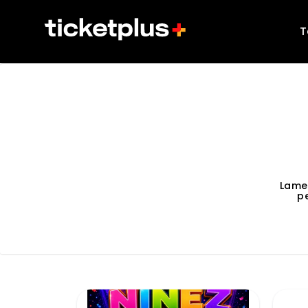
T
Lame
p