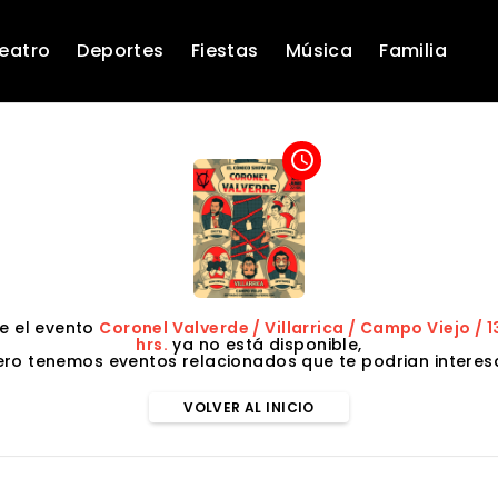
eatro
Deportes
Fiestas
Música
Familia
access_time
e el evento
Coronel Valverde / Villarrica / Campo Viejo / 1
hrs.
ya no está disponible,
ero tenemos eventos relacionados que te podrian interesa
VOLVER AL INICIO