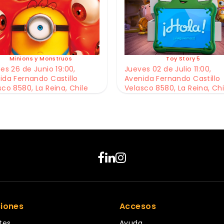
Minions y Monstruos
Toy Story 5
es 26 de Junio 19:00,
Jueves 02 de Julio 11:00,
ida Fernando Castillo
Avenida Fernando Castillo
sco 8580, La Reina, Chile
Velasco 8580, La Reina, Chi
ciones
Accesos
tes
Ayuda