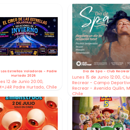
 Las Estrellas Voladoras - Padre
Dia de Spa - Club Recrear
Hurtado 2026
Lunes 15 de Junio 12:00, Cl
es 12 de Junio 20:00,
Recrear - Campo Deportiv
+J4R Padre Hurtado, Chile
Recrear - Avenida Quilin, M
Chile