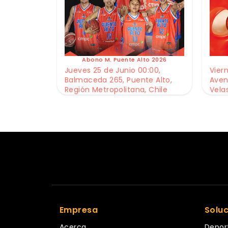
Abono M. Puente Alto 2026
Jueves 25 de Junio 00:00,
Viern
Balmaceda 265, Puente Alto,
Aven
Región Metropolitana, Chile
Vela
Empresa
Solu
Acerca
Depor