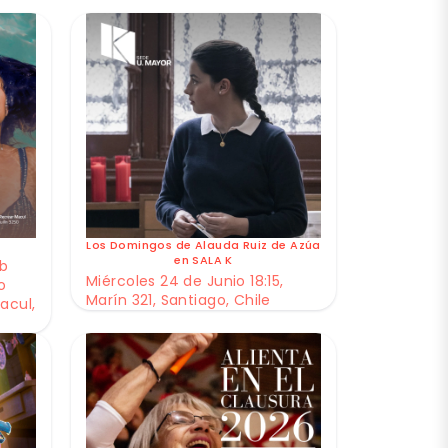
Los Domingos de Alauda Ruiz de Azúa
en SALA K
ub
Miércoles 24 de Junio 18:15,
o
Marín 321, Santiago, Chile
acul,