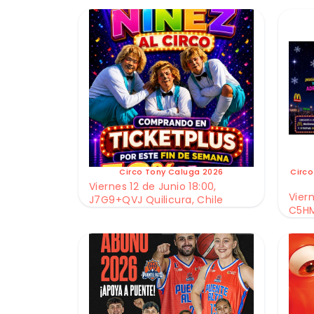
Circo Tony Caluga 2026
Circo
Viernes 12 de Junio 18:00,
Viern
J7G9+QVJ Quilicura, Chile
C5HM