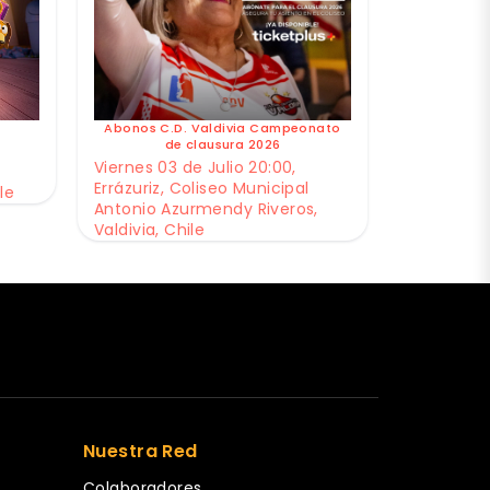
Abonos C.D. Valdivia Campeonato
de clausura 2026
Viernes 03 de Julio 20:00,
Errázuriz, Coliseo Municipal
le
Antonio Azurmendy Riveros,
Valdivia, Chile
Nuestra Red
Colaboradores