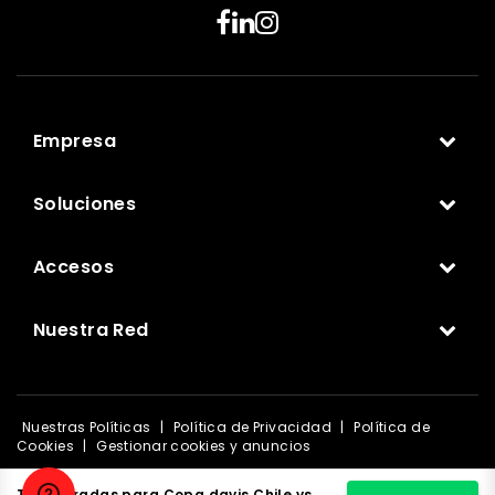
Empresa
Soluciones
Accesos
Nuestra Red
Nuestras Políticas
|
Política de Privacidad
|
Política de
Cookies
|
Gestionar cookies y anuncios
© 1999-2025 Ticketplus. Todos los derechos reservados.
Tus entradas para Copa davis Chile vs