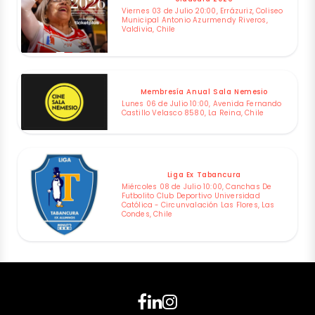
Viernes 03 de Julio 20:00, Errázuriz, Coliseo
Municipal Antonio Azurmendy Riveros,
Valdivia, Chile
Membresía Anual Sala Nemesio
Lunes 06 de Julio 10:00, Avenida Fernando
Castillo Velasco 8580, La Reina, Chile
Liga Ex Tabancura
Miércoles 08 de Julio 10:00, Canchas De
Futbolito Club Deportivo Universidad
Católica - Circunvalación Las Flores, Las
Condes, Chile