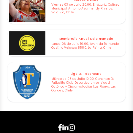
Viernes 03 de Julio 20:00, Errázuriz, Coliseo
Municipal Antonio Azurmendy Riveros,
Valdivia, Chile
Membresía Anual Sala Nemesio
Lunes 06 de Julio 10:00, Avenida Fernando
Castillo Velasco 8580, La Reina, Chile
Liga Ex Tabancura
Miércoles 08 de Julio 10:00, Canchas De
Futbolito Club Deportivo Universidad
Católica - Circunvalación Las Flores, Las
Condes, Chile