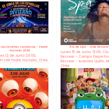
 Las Estrellas Voladoras - Padre
Dia de Spa - Club Recrear
Hurtado 2026
Lunes 15 de Junio 12:00, Cl
es 12 de Junio 20:00,
Recrear - Campo Deportiv
+J4R Padre Hurtado, Chile
Recrear - Avenida Quilin, M
Chile