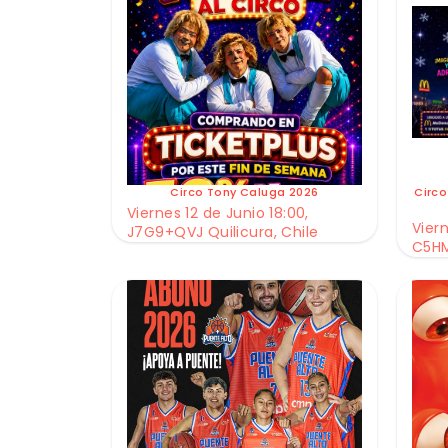
Circo Tony Caluga 2026
Circo
Viernes 12 de Junio 18:00,
Viern
J7G9+QVJ Quilicura, Chile
C5HM