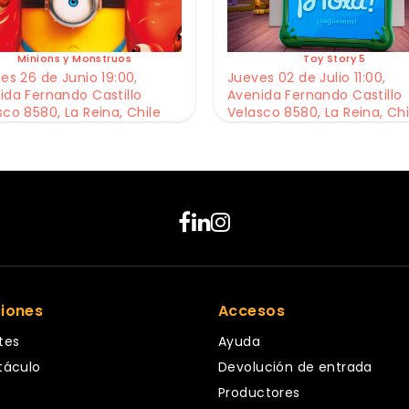
Minions y Monstruos
Toy Story 5
es 26 de Junio 19:00,
Jueves 02 de Julio 11:00,
ida Fernando Castillo
Avenida Fernando Castillo
sco 8580, La Reina, Chile
Velasco 8580, La Reina, Chi
ciones
Accesos
tes
Ayuda
táculo
Devolución de entrada
Productores