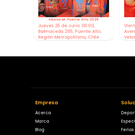
Abono M. Puente Alto 2026
Jueves 25 de Junio 00:00,
Viern
Balmaceda 265, Puente Alto,
Aven
Región Metropolitana, Chile
Vela
Empresa
Solu
Acerca
Depor
Marca
Espec
Blog
Ferias