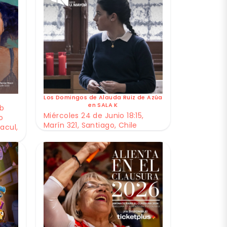
Los Domingos de Alauda Ruiz de Azúa
en SALA K
ub
Miércoles 24 de Junio 18:15,
o
Marín 321, Santiago, Chile
acul,