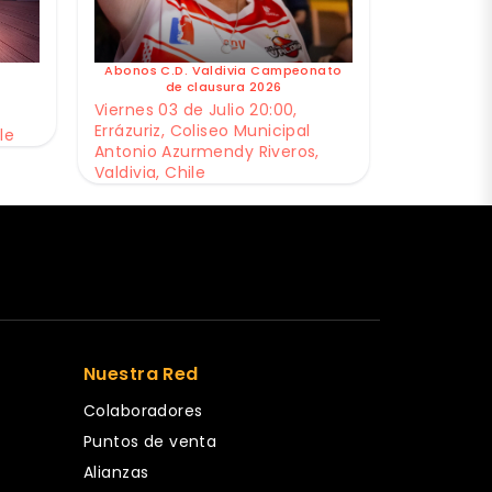
Abonos C.D. Valdivia Campeonato
de clausura 2026
Viernes 03 de Julio 20:00,
Errázuriz, Coliseo Municipal
le
Antonio Azurmendy Riveros,
Valdivia, Chile
Nuestra Red
Colaboradores
Puntos de venta
Alianzas