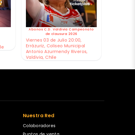
Abonos C.D. Valdivia Campeonato
de clausura 2026
Viernes 03 de Julio 20:00,
Errázuriz, Coliseo Municipal
le
Antonio Azurmendy Riveros,
Valdivia, Chile
Nuestra Red
Colaboradores
Puntos de venta