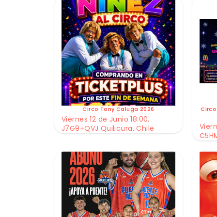
Circo Tony Caluga 2026
Circo
Viernes 12 de Junio 18:00,
Viern
J7G9+QVJ Quilicura, Chile
C5HM