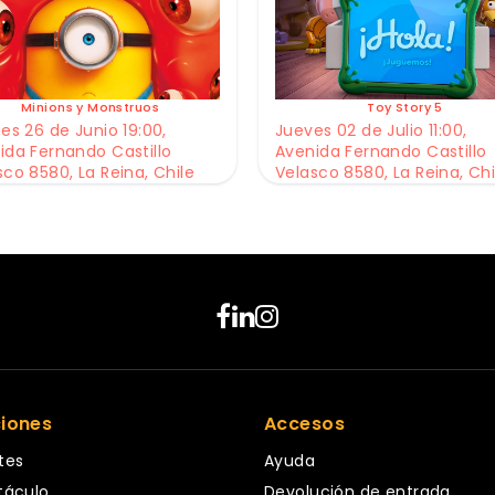
Minions y Monstruos
Toy Story 5
es 26 de Junio 19:00,
Jueves 02 de Julio 11:00,
ida Fernando Castillo
Avenida Fernando Castillo
sco 8580, La Reina, Chile
Velasco 8580, La Reina, Chi
ciones
Accesos
tes
Ayuda
táculo
Devolución de entrada