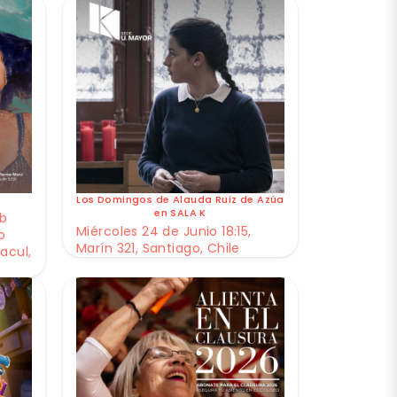
Los Domingos de Alauda Ruiz de Azúa
en SALA K
ub
Miércoles 24 de Junio 18:15,
o
Marín 321, Santiago, Chile
acul,