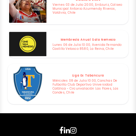
Viernes 03 de Julio 20:00, Errázuriz, Coliseo
Municipal Antonio Azurmendy Riveros,
Valdivia, Chile
Membresía Anual Sala Nemesio
Lunes 06 de Julio 10:00, Avenida Fernando
Castillo Velasco 8580, La Reina, Chile
Liga Ex Tabancura
Miércoles 08 de Julio 10:00, Canchas De
Futbolito Club Deportivo Universidad
Católica - Circunvalación Las Flores, Las
Condes, Chile