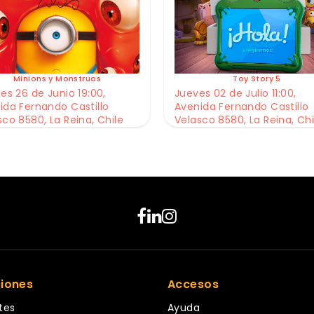
Minions y Monstruos
Toy Story 5
es 26 de Junio 19:00,
Jueves 02 de Julio 11:00,
ida Fernando Castillo
Avenida Fernando Castillo
sco 8580, La Reina, Chile
Velasco 8580, La Reina, Chi
ciones
Accesos
tes
Ayuda