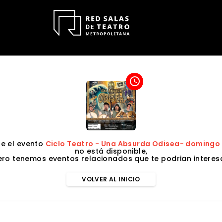
access_time
e el evento
Ciclo Teatro - Una Absurda Odisea- domingo 2
no está disponible,
ero tenemos eventos relacionados que te podrian interesa
VOLVER AL INICIO