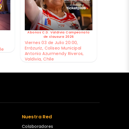
Abonos C.D. Valdivia Campeonato
de clausura 2026
Viernes 03 de Julio 20:00,
Errázuriz, Coliseo Municipal
le
Antonio Azurmendy Riveros,
Valdivia, Chile
Nuestra Red
Colaboradores