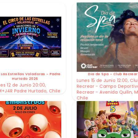
 Las Estrellas Voladoras - Padre
Dia de Spa - Club Recrear
Hurtado 2026
Lunes 15 de Junio 12:00, Cl
es 12 de Junio 20:00,
Recrear - Campo Deportiv
+J4R Padre Hurtado, Chile
Recrear - Avenida Quilin, M
Chile