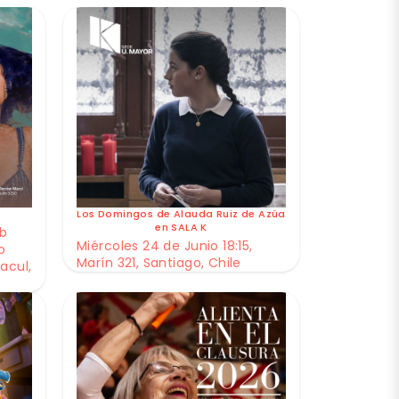
Los Domingos de Alauda Ruiz de Azúa
en SALA K
ub
Miércoles 24 de Junio 18:15,
o
Marín 321, Santiago, Chile
acul,