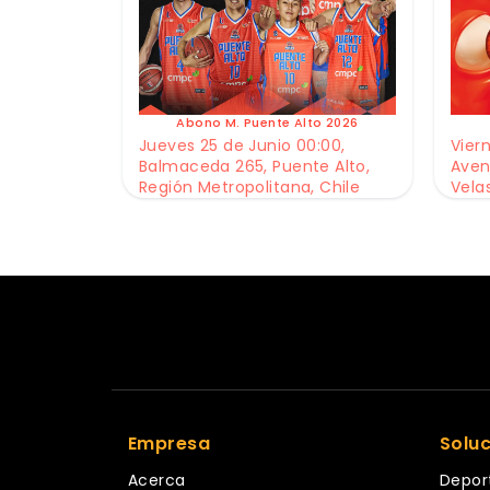
Abono M. Puente Alto 2026
Jueves 25 de Junio 00:00,
Viern
Balmaceda 265, Puente Alto,
Aven
Región Metropolitana, Chile
Vela
Empresa
Solu
Acerca
Depor