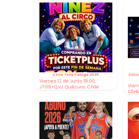
Circo Tony Caluga 2026
Circo
Viernes 12 de Junio 18:00,
Viern
J7G9+QVJ Quilicura, Chile
C5HM