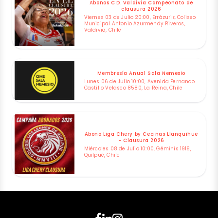
Abonos C.D. Valdivia Campeonato de
clausura 2026
Viernes 03 de Julio 20:00, Errázuriz, Coliseo
Municipal Antonio Azurmendy Riveros,
Valdivia, Chile
Membresía Anual Sala Nemesio
Lunes 06 de Julio 10:00, Avenida Fernando
Castillo Velasco 8580, La Reina, Chile
Abono Liga Chery by Cecinas Llanquihue
- Clausura 2026
Miércoles 08 de Julio 10:00, Géminis 1918,
Quilpué, Chile