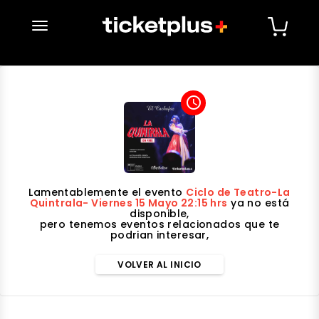
desplegar navegación
access_time
Lamentablemente el evento
Ciclo de Teatro-La
Quintrala- Viernes 15 Mayo 22:15 hrs
ya no está
disponible,
pero tenemos eventos relacionados que te
podrian interesar,
VOLVER AL INICIO