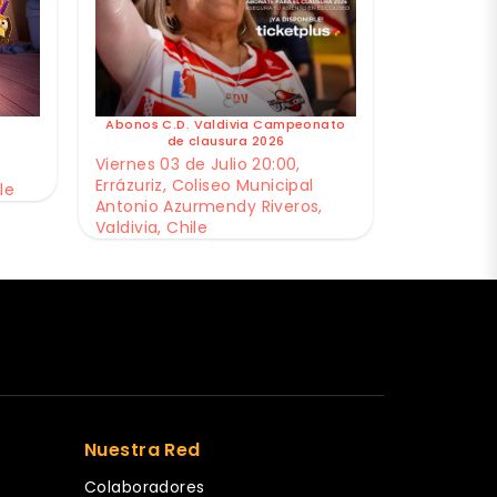
Abonos C.D. Valdivia Campeonato
de clausura 2026
Viernes 03 de Julio 20:00,
Errázuriz, Coliseo Municipal
le
Antonio Azurmendy Riveros,
Valdivia, Chile
Nuestra Red
Colaboradores