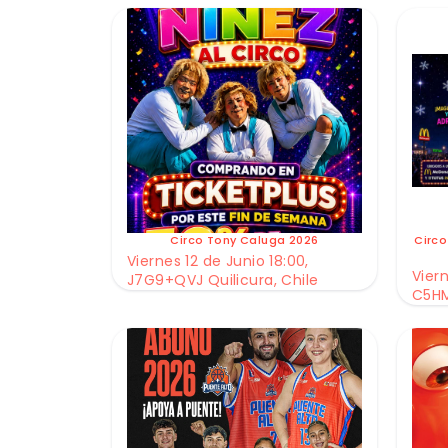
Circo Tony Caluga 2026
Circo
Viernes 12 de Junio 18:00,
Viern
J7G9+QVJ Quilicura, Chile
C5HM