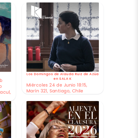
Los Domingos de Alauda Ruiz de Azúa
en SALA K
ub
Miércoles 24 de Junio 18:15,
o
Marín 321, Santiago, Chile
acul,