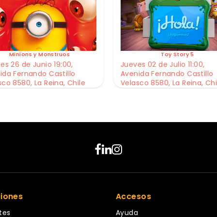
Minions y Monstruos
Toy Story 5
es 26 de Junio 19:00,
Jueves 02 de Julio 11:00,
ida Fernando Castillo
Avenida Fernando Castillo
sco 8580, La Reina, Chile
Velasco 8580, La Reina, Chi
ciones
Accesos
tes
Ayuda