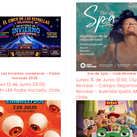
 Las Estrellas Voladoras - Padre
Dia de Spa - Club Recrear
Hurtado 2026
Lunes 15 de Junio 12:00, Cl
es 12 de Junio 20:00,
Recrear - Campo Deportiv
+J4R Padre Hurtado, Chile
Recrear - Avenida Quilin, M
Chile