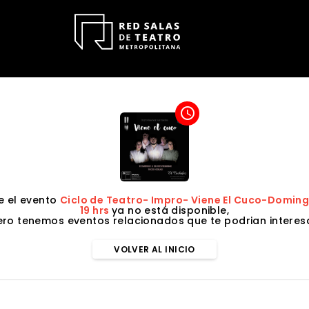
access_time
 el evento
Ciclo de Teatro- Impro- Viene El Cuco-Domin
19 hrs
ya no está disponible,
ero tenemos eventos relacionados que te podrian interesa
VOLVER AL INICIO