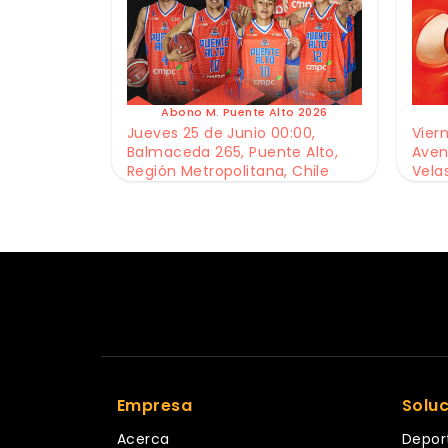
Abono M. Puente Alto 2026
Jueves 25 de Junio 00:00,
Viern
Balmaceda 265, Puente Alto,
Aven
Región Metropolitana, Chile
Vela
Empresa
Solu
Acerca
Depor