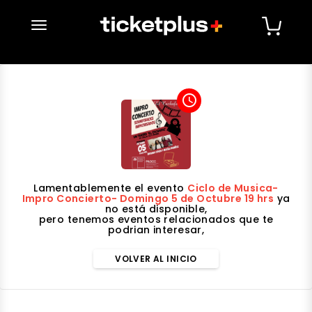
desplegar navegación
access_time
Lamentablemente el evento
Ciclo de Musica-
Impro Concierto- Domingo 5 de Octubre 19 hrs
ya
no está disponible,
pero tenemos eventos relacionados que te
podrian interesar,
VOLVER AL INICIO