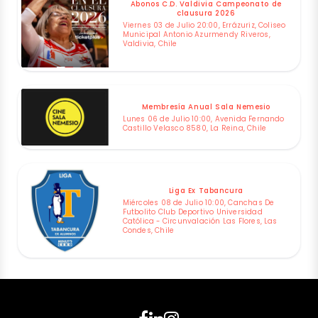
Abonos C.D. Valdivia Campeonato de
clausura 2026
Viernes 03 de Julio 20:00, Errázuriz, Coliseo
Municipal Antonio Azurmendy Riveros,
Valdivia, Chile
Membresía Anual Sala Nemesio
Lunes 06 de Julio 10:00, Avenida Fernando
Castillo Velasco 8580, La Reina, Chile
Liga Ex Tabancura
Miércoles 08 de Julio 10:00, Canchas De
Futbolito Club Deportivo Universidad
Católica - Circunvalación Las Flores, Las
Condes, Chile