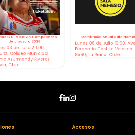
nos C.D. Valdivia Campeonato
Membresía Anual Sala Neme
de clausura 2026
Lunes 06 de Julio 10:00, Av
es 03 de Julio 20:00,
Fernando Castillo Velasco
uriz, Coliseo Municipal
8580, La Reina, Chile
nio Azurmendy Riveros,
via, Chile
ciones
Accesos