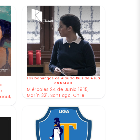
Los Domingos de Alauda Ruiz de Azúa
en SALA K
ub
Miércoles 24 de Junio 18:15,
o
Marín 321, Santiago, Chile
acul,