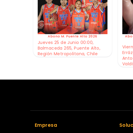
Abono M. Puente Alto 2026
Abo
Jueves 25 de Junio 00:00,
Viern
Balmaceda 265, Puente Alto,
Erráz
Región Metropolitana, Chile
Anto
Valdi
Empresa
Solu