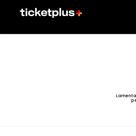
Lamenta
p