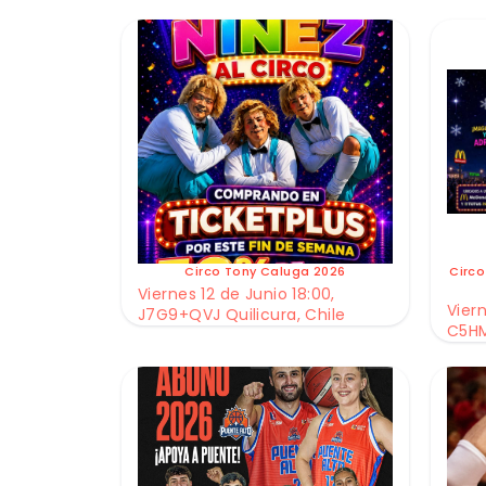
Circo Tony Caluga 2026
Circo
Viernes 12 de Junio 18:00,
Viern
J7G9+QVJ Quilicura, Chile
C5HM