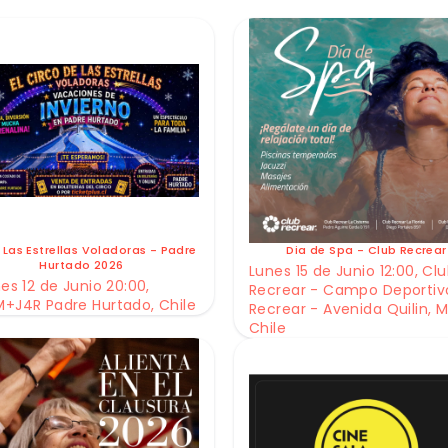
 Las Estrellas Voladoras - Padre
Dia de Spa - Club Recrear
Hurtado 2026
Lunes 15 de Junio 12:00, Cl
es 12 de Junio 20:00,
Recrear - Campo Deportiv
+J4R Padre Hurtado, Chile
Recrear - Avenida Quilin, M
Chile