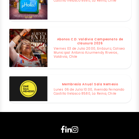
Castillo Velasco 8580, La Reina, Chile
Abonos C.D. Valdivia Campeonato de
clausura 2026
Viernes 03 de Julio 20:00, Errázuriz, Coliseo
Municipal Antonio Azurmendy Riveros,
Valdivia, Chile
Membresía Anual Sala Nemesio
Lunes 06 de Julio 10:00, Avenida Fernando
Castillo Velasco 8580, La Reina, Chile