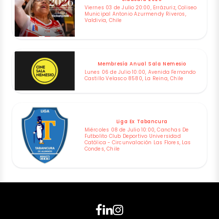
Viernes 03 de Julio 20:00, Errázuriz, Coliseo
Municipal Antonio Azurmendy Riveros,
Valdivia, Chile
Membresía Anual Sala Nemesio
Lunes 06 de Julio 10:00, Avenida Fernando
Castillo Velasco 8580, La Reina, Chile
Liga Ex Tabancura
Miércoles 08 de Julio 10:00, Canchas De
Futbolito Club Deportivo Universidad
Católica - Circunvalación Las Flores, Las
Condes, Chile