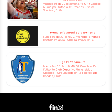
Viernes 03 de Julio 20:00, Errázuriz, Coliseo
Municipal Antonio Azurmendy Riveros,
Valdivia, Chile
Membresía Anual Sala Nemesio
Lunes 06 de Julio 10:00, Avenida Fernando
Castillo Velasco 8580, La Reina, Chile
Liga Ex Tabancura
Miércoles 08 de Julio 10:00, Canchas De
Futbolito Club Deportivo Universidad
Católica - Circunvalación Las Flores, Las
Condes, Chile