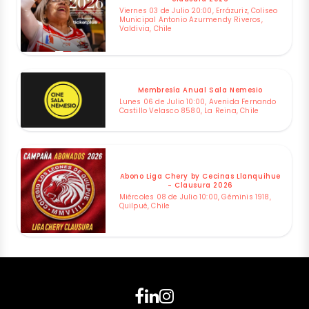
Viernes 03 de Julio 20:00, Errázuriz, Coliseo
Municipal Antonio Azurmendy Riveros,
Valdivia, Chile
Membresía Anual Sala Nemesio
Lunes 06 de Julio 10:00, Avenida Fernando
Castillo Velasco 8580, La Reina, Chile
Abono Liga Chery by Cecinas Llanquihue
- Clausura 2026
Miércoles 08 de Julio 10:00, Géminis 1918,
Quilpué, Chile