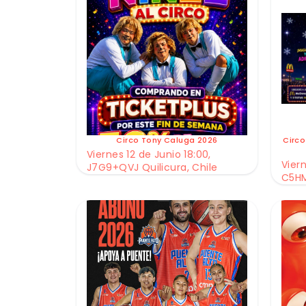
Circo Tony Caluga 2026
Circo
Viernes 12 de Junio 18:00,
Viern
J7G9+QVJ Quilicura, Chile
C5HM