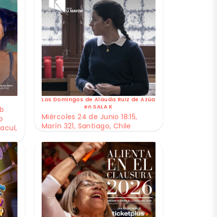
Los Domingos de Alauda Ruiz de Azúa
en SALA K
ub
Miércoles 24 de Junio 18:15,
o
Marín 321, Santiago, Chile
acul,