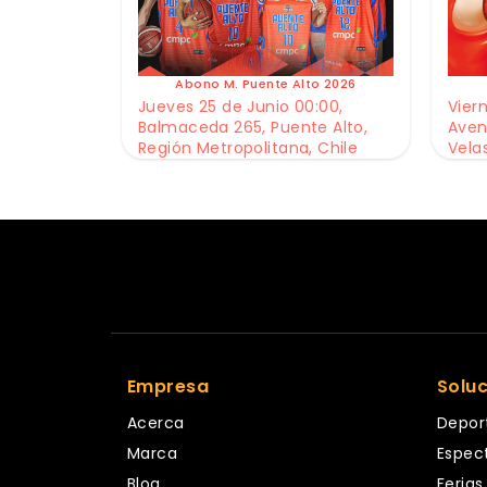
Abono M. Puente Alto 2026
Jueves 25 de Junio 00:00,
Viern
Balmaceda 265, Puente Alto,
Aven
Región Metropolitana, Chile
Vela
Empresa
Solu
Acerca
Depor
Marca
Espec
Blog
Ferias