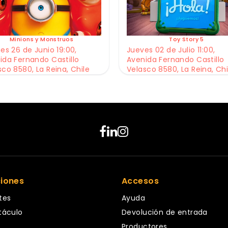
Minions y Monstruos
Toy Story 5
es 26 de Junio 19:00,
Jueves 02 de Julio 11:00,
ida Fernando Castillo
Avenida Fernando Castillo
sco 8580, La Reina, Chile
Velasco 8580, La Reina, Chi
ciones
Accesos
tes
Ayuda
táculo
Devolución de entrada
Productores