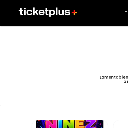
T
Lamentablem
p