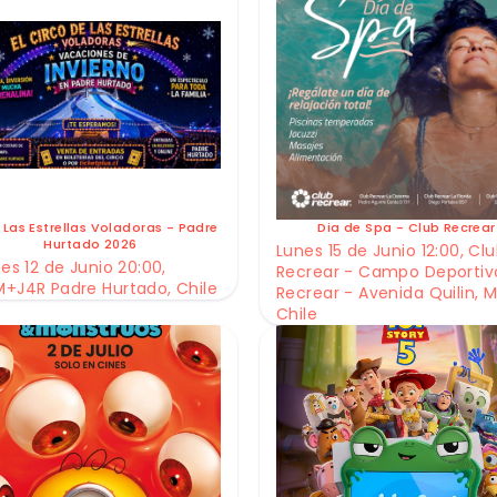
 Las Estrellas Voladoras - Padre
Dia de Spa - Club Recrear
Hurtado 2026
Lunes 15 de Junio 12:00, Cl
es 12 de Junio 20:00,
Recrear - Campo Deportiv
+J4R Padre Hurtado, Chile
Recrear - Avenida Quilin, M
Chile