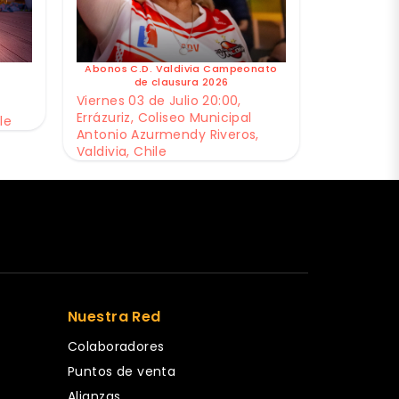
Abonos C.D. Valdivia Campeonato
de clausura 2026
Viernes 03 de Julio 20:00,
Errázuriz, Coliseo Municipal
le
Antonio Azurmendy Riveros,
Valdivia, Chile
Nuestra Red
Colaboradores
Puntos de venta
Alianzas