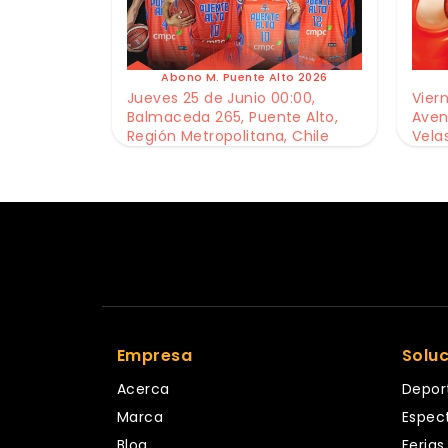
Abono M. Puente Alto 2026
Jueves 25 de Junio 00:00,
Viern
Balmaceda 265, Puente Alto,
Aven
Región Metropolitana, Chile
Vela
Empresa
Solu
Acerca
Depor
Marca
Espec
Blog
Ferias