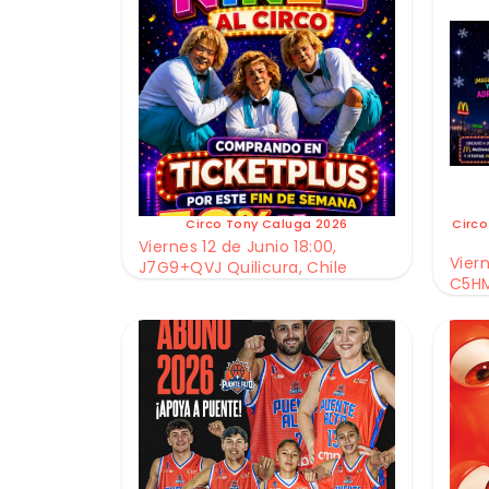
Circo Tony Caluga 2026
Circo
Viernes 12 de Junio 18:00,
Viern
J7G9+QVJ Quilicura, Chile
C5HM