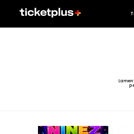
T
Lamen
p