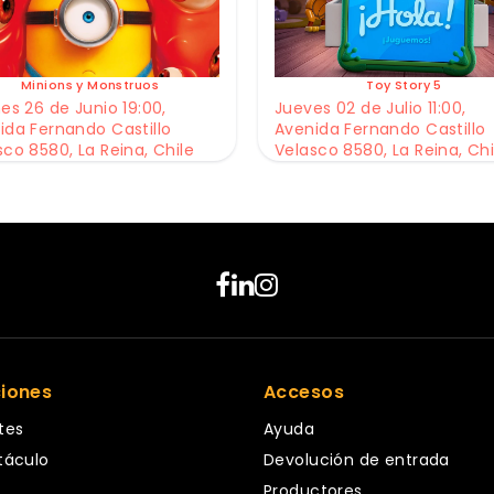
Minions y Monstruos
Toy Story 5
es 26 de Junio 19:00,
Jueves 02 de Julio 11:00,
ida Fernando Castillo
Avenida Fernando Castillo
sco 8580, La Reina, Chile
Velasco 8580, La Reina, Chi
ciones
Accesos
tes
Ayuda
táculo
Devolución de entrada
Productores