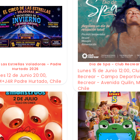
 Las Estrellas Voladoras - Padre
Dia de Spa - Club Recrear
Hurtado 2026
Lunes 15 de Junio 12:00, Cl
es 12 de Junio 20:00,
Recrear - Campo Deportiv
+J4R Padre Hurtado, Chile
Recrear - Avenida Quilin, M
Chile