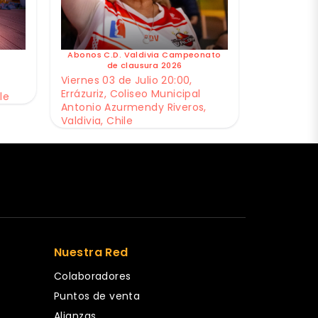
Abonos C.D. Valdivia Campeonato
de clausura 2026
Viernes 03 de Julio 20:00,
Errázuriz, Coliseo Municipal
le
Antonio Azurmendy Riveros,
Valdivia, Chile
Nuestra Red
Colaboradores
Puntos de venta
Alianzas