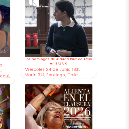
Los Domingos de Alauda Ruiz de Azúa
en SALA K
ub
Miércoles 24 de Junio 18:15,
o
Marín 321, Santiago, Chile
acul,