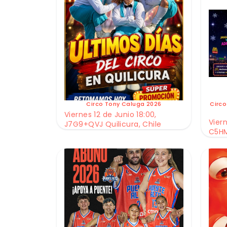
Circo Tony Caluga 2026
Circo
Viernes 12 de Junio 18:00,
Viern
J7G9+QVJ Quilicura, Chile
C5HM