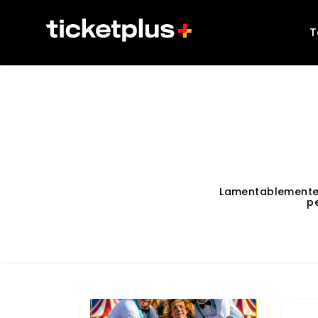
T
Lamentablemente
p