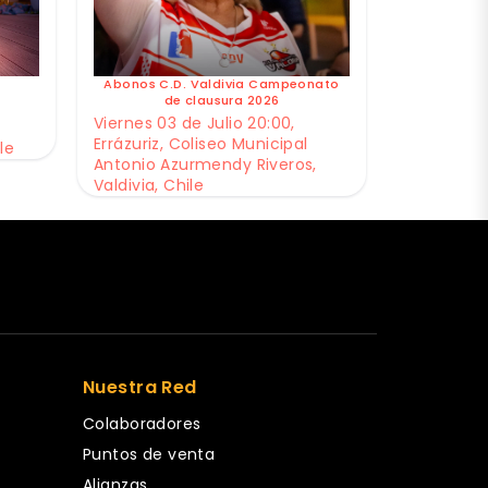
Abonos C.D. Valdivia Campeonato
de clausura 2026
Viernes 03 de Julio 20:00,
Errázuriz, Coliseo Municipal
le
Antonio Azurmendy Riveros,
Valdivia, Chile
Nuestra Red
Colaboradores
Puntos de venta
Alianzas