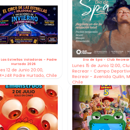
 Las Estrellas Voladoras - Padre
Dia de Spa - Club Recrear
Hurtado 2026
Lunes 15 de Junio 12:00, Cl
es 12 de Junio 20:00,
Recrear - Campo Deportiv
+J4R Padre Hurtado, Chile
Recrear - Avenida Quilin, M
Chile