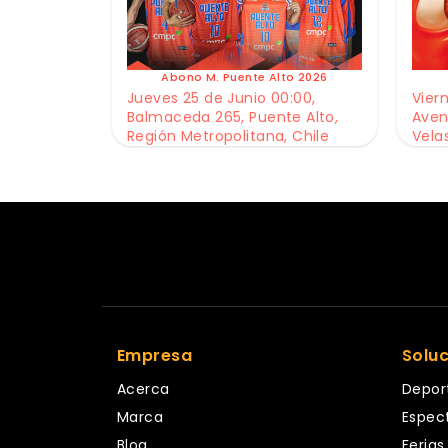
Abono M. Puente Alto 2026
Jueves 25 de Junio 00:00,
Viern
Balmaceda 265, Puente Alto,
Aven
Región Metropolitana, Chile
Vela
Empresa
Solu
Acerca
Depor
Marca
Espec
Blog
Ferias