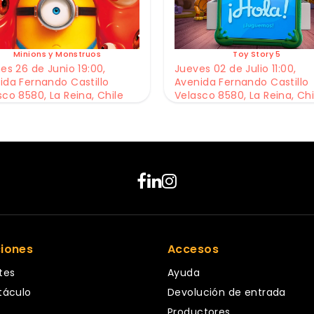
Minions y Monstruos
Toy Story 5
es 26 de Junio 19:00,
Jueves 02 de Julio 11:00,
ida Fernando Castillo
Avenida Fernando Castillo
sco 8580, La Reina, Chile
Velasco 8580, La Reina, Chi
ciones
Accesos
tes
Ayuda
táculo
Devolución de entrada
Productores