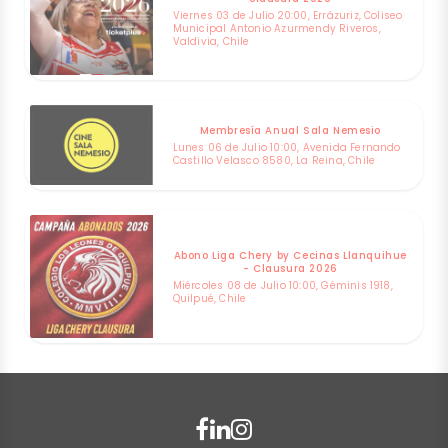
Viernes 03 de Julio 20:00, Errázuriz, Coliseo
Municipal Antonio Azurmendy Riveros,
Valdivia, Chile
Membresía Anual Sala Nemesio
Lunes 06 de Julio 10:00, Avenida Fernando
Castillo Velasco 8580, La Reina, Chile
Abono Liga Chery by Cecinas Llanquihue
- Clausura 2026
Miércoles 08 de Julio 10:00, Géminis 1918,
Quilpué, Chile