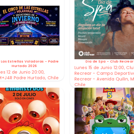
 Las Estrellas Voladoras - Padre
Dia de Spa - Club Recrear
Hurtado 2026
Lunes 15 de Junio 12:00, Cl
es 12 de Junio 20:00,
Recrear - Campo Deportiv
+J4R Padre Hurtado, Chile
Recrear - Avenida Quilin, M
Chile