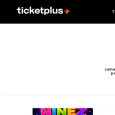
T
Lame
p