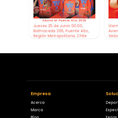
Abono M. Puente Alto 2026
Jueves 25 de Junio 00:00,
Viern
Balmaceda 265, Puente Alto,
Aven
Región Metropolitana, Chile
Vela
Empresa
Solu
Acerca
Depor
Marca
Espec
Blog
Ferias