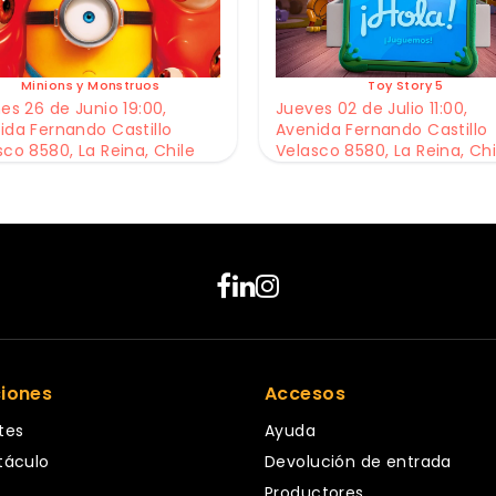
Minions y Monstruos
Toy Story 5
es 26 de Junio 19:00,
Jueves 02 de Julio 11:00,
ida Fernando Castillo
Avenida Fernando Castillo
sco 8580, La Reina, Chile
Velasco 8580, La Reina, Chi
ciones
Accesos
tes
Ayuda
táculo
Devolución de entrada
Productores