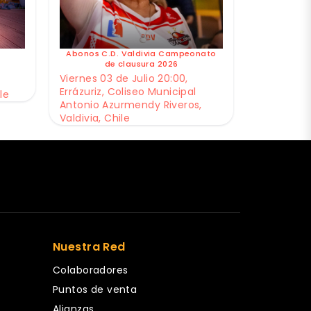
Abonos C.D. Valdivia Campeonato
de clausura 2026
Viernes 03 de Julio 20:00,
Errázuriz, Coliseo Municipal
le
Antonio Azurmendy Riveros,
Valdivia, Chile
Nuestra Red
Colaboradores
Puntos de venta
Alianzas