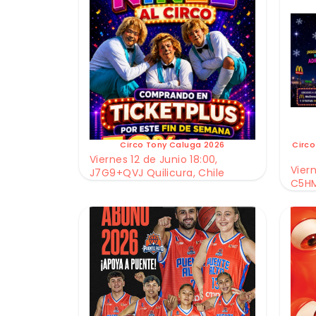
Circo Tony Caluga 2026
Circo
Viernes 12 de Junio 18:00,
Viern
J7G9+QVJ Quilicura, Chile
C5HM