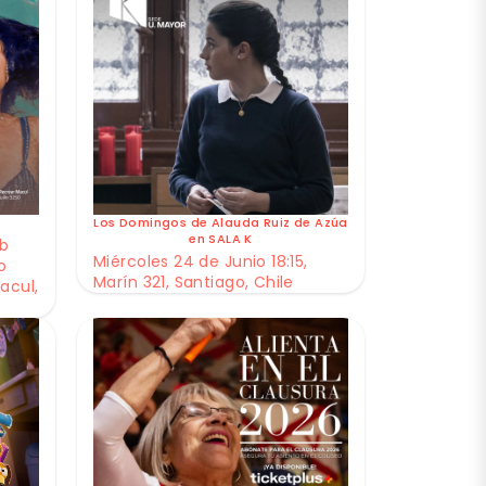
Los Domingos de Alauda Ruiz de Azúa
en SALA K
ub
Miércoles 24 de Junio 18:15,
o
Marín 321, Santiago, Chile
acul,