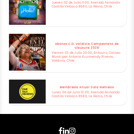
Jueves 02 de Julio 11:00, Avenida Fernando
Castillo Velasco 8580, La Reina, Chile
Abonos C.D. Valdivia Campeonato de
clausura 2026
Viernes 03 de Julio 20:00, Errázuriz, Coliseo
Municipal Antonio Azurmendy Riveros,
Valdivia, Chile
Membresía Anual Sala Nemesio
Lunes 06 de Julio 10:00, Avenida Fernando
Castillo Velasco 8580, La Reina, Chile