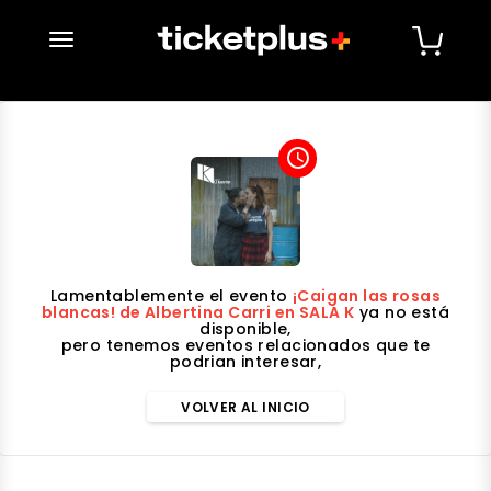
desplegar navegación
access_time
Lamentablemente el evento
¡Caigan las rosas
blancas! de Albertina Carri en SALA K
ya no está
disponible,
pero tenemos eventos relacionados que te
podrian interesar,
VOLVER AL INICIO