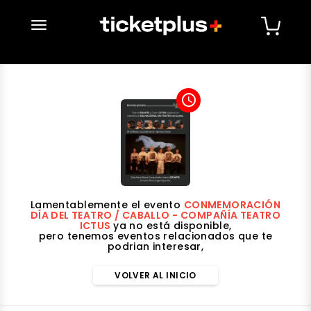
desplegar navegación
access_time
Lamentablemente el evento
CONMEMORACIÓN
DÍA DEL TEATRO / CABALLO - COMPAÑÍA TEATRO
ICTUS
ya no está disponible,
pero tenemos eventos relacionados que te
podrian interesar,
VOLVER AL INICIO