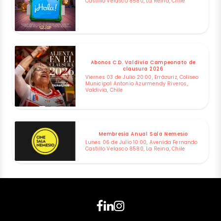
Castillo Velasco 8580, La Reina, Chile
Abonos C.D. Valdivia Campeonato de
clausura 2026
Viernes 03 de Julio 20:00, Errázuriz, Coliseo
Municipal Antonio Azurmendy Riveros,
Valdivia, Chile
Membresía Anual Sala Nemesio
Lunes 06 de Julio 10:00, Avenida Fernando
Castillo Velasco 8580, La Reina, Chile