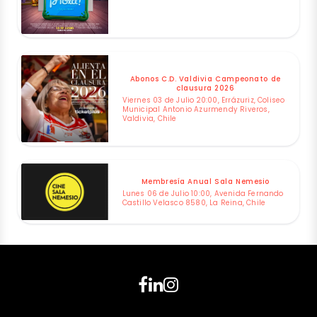
Abonos C.D. Valdivia Campeonato de
clausura 2026
Viernes 03 de Julio 20:00, Errázuriz, Coliseo
Municipal Antonio Azurmendy Riveros,
Valdivia, Chile
Membresía Anual Sala Nemesio
Lunes 06 de Julio 10:00, Avenida Fernando
Castillo Velasco 8580, La Reina, Chile