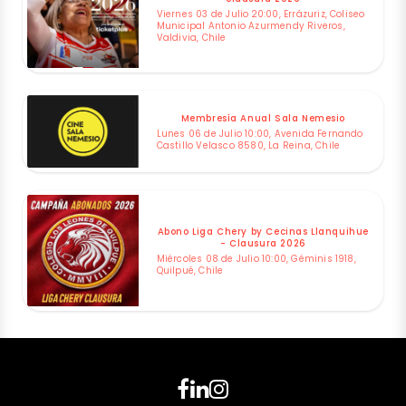
Viernes 03 de Julio 20:00, Errázuriz, Coliseo
Municipal Antonio Azurmendy Riveros,
Valdivia, Chile
Membresía Anual Sala Nemesio
Lunes 06 de Julio 10:00, Avenida Fernando
Castillo Velasco 8580, La Reina, Chile
Abono Liga Chery by Cecinas Llanquihue
- Clausura 2026
Miércoles 08 de Julio 10:00, Géminis 1918,
Quilpué, Chile