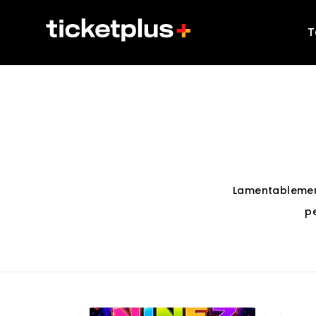
T
Lamentablemen
p