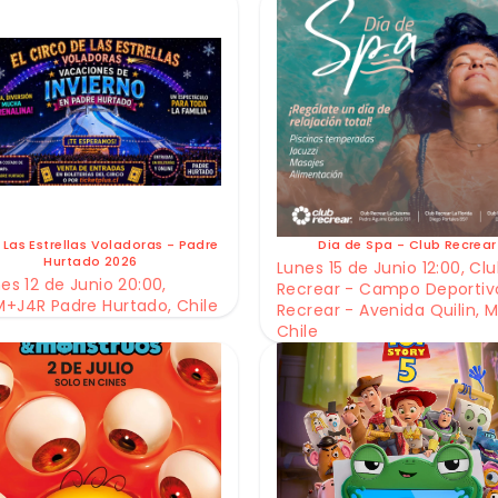
 Las Estrellas Voladoras - Padre
Dia de Spa - Club Recrear
Hurtado 2026
Lunes 15 de Junio 12:00, Cl
es 12 de Junio 20:00,
Recrear - Campo Deportiv
+J4R Padre Hurtado, Chile
Recrear - Avenida Quilin, M
Chile