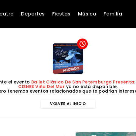
eatro
Deportes
Fiestas
Música
Familia
access_time
te el evento
Ballet Clásico De San Petersburgo Presenta:
CISNES Viña Del Mar
ya no está disponible,
ero tenemos eventos relacionados que te podrian interesa
VOLVER AL INICIO