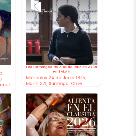
Los Domingos de Alauda Ruiz de Azúa
en SALA K
ub
Miércoles 24 de Junio 18:15,
o
Marín 321, Santiago, Chile
acul,