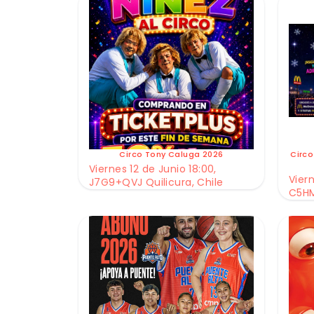
Circo Tony Caluga 2026
Circo
Viernes 12 de Junio 18:00,
Viern
J7G9+QVJ Quilicura, Chile
C5HM