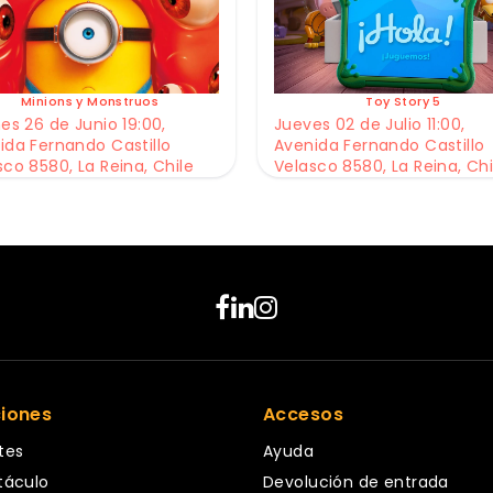
Minions y Monstruos
Toy Story 5
es 26 de Junio 19:00,
Jueves 02 de Julio 11:00,
ida Fernando Castillo
Avenida Fernando Castillo
sco 8580, La Reina, Chile
Velasco 8580, La Reina, Chi
ciones
Accesos
tes
Ayuda
táculo
Devolución de entrada