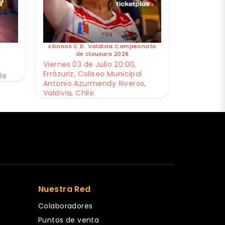
Abonos C.D. Valdivia Campeonato
de clausura 2026
Viernes 03 de Julio 20:00,
Errázuriz, Coliseo Municipal
le
Antonio Azurmendy Riveros,
Valdivia, Chile
Nuestra Red
Colaboradores
Puntos de venta