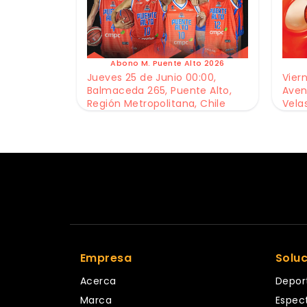
Abono M. Puente Alto 2026
Jueves 25 de Junio 00:00,
Viern
Balmaceda 265, Puente Alto,
Aven
Región Metropolitana, Chile
Vela
Empresa
Solu
Acerca
Depor
Marca
Espec