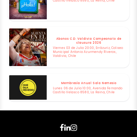
Castillo Velasco 8580, La Reina, Chile
Abonos C.D. Valdivia Campeonato de
clausura 2026
Viernes 03 de Julio 20:00, Errázuriz, Coliseo
Municipal Antonio Azurmendy Riveros,
Valdivia, Chile
Membresía Anual Sala Nemesio
Lunes 06 de Julio 10:00, Avenida Fernando
Castillo Velasco 8580, La Reina, Chile