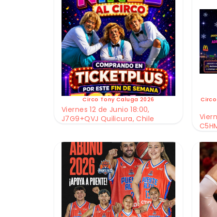
Circo Tony Caluga 2026
Circo
Viernes 12 de Junio 18:00,
Viern
J7G9+QVJ Quilicura, Chile
C5HM