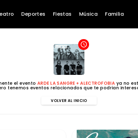
eatro
Deportes
Fiestas
Música
Familia
access_time
ente el evento
ARDE LA SANGRE + ALECTROFOBIA
ya no est
ero tenemos eventos relacionados que te podrian interesa
VOLVER AL INICIO