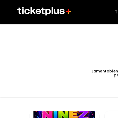
T
Lamentablem
p