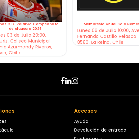
nos C.D. Valdivia Campeonato
Membresía Anual Sala Neme
de clausura 2026
Lunes 06 de Julio 10:00, Av
es 03 de Julio 20:00,
Fernando Castillo Velasco
uriz, Coliseo Municipal
8580, La Reina, Chile
nio Azurmendy Riveros,
via, Chile
ciones
Accesos
tes
Ayuda
táculo
Devolución de entrada
Productores