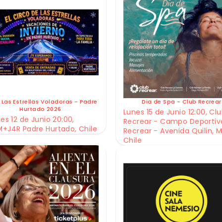
 Las Estrellas Voladoras - Padre
Dia de Spa - Club Recrear
Hurtado 2026
Lunes 15 de Junio 12:00, Cl
es 12 de Junio 20:00,
Recrear - Campo Deportiv
+J4R Padre Hurtado, Chile
Recrear - Avenida Quilin, M
Chile