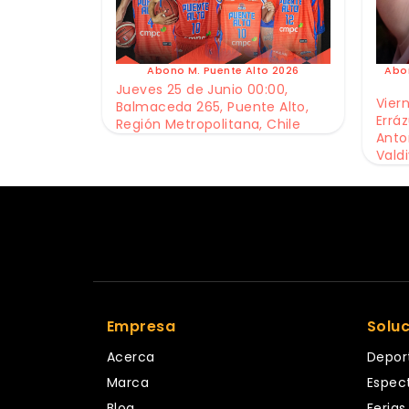
Abono M. Puente Alto 2026
Abo
Jueves 25 de Junio 00:00,
Viern
Balmaceda 265, Puente Alto,
Erráz
Región Metropolitana, Chile
Anto
Valdi
Empresa
Solu
Acerca
Depor
Marca
Espec
Blog
Ferias