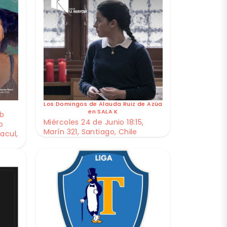
Los Domingos de Alauda Ruiz de Azúa
en SALA K
ub
Miércoles 24 de Junio 18:15,
o
Marín 321, Santiago, Chile
acul,