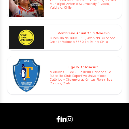
Viernes 03 de Julio 20:00, Errázuriz, Coliseo
Municipal Antonio Azurmendy Riveros,
Valdivia, Chile
Membresía Anual Sala Nemesio
Lunes 06 de Julio 10:00, Avenida Fernando
Castillo Velasco 8580, La Reina, Chile
Liga Ex Tabancura
Miércoles 08 de Julio 10:00, Canchas De
Futbolito Club Deportivo Universidad
Católica - Circunvalación Las Flores, Las
Condes, Chile